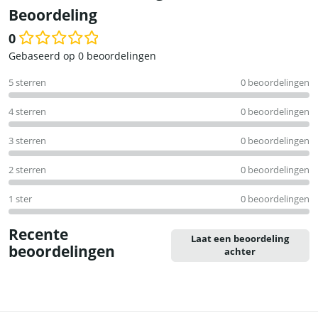
Beoordeling
0
Waardering
Gebaseerd op 0 beoordelingen
0
5 sterren
0 beoordelingen
uit
5
4 sterren
0 beoordelingen
3 sterren
0 beoordelingen
2 sterren
0 beoordelingen
1 ster
0 beoordelingen
Recente
Laat een beoordeling
beoordelingen
achter