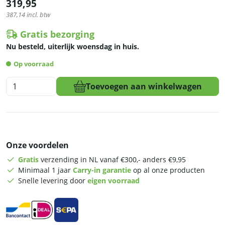
319,95
387,14
incl. btw
Gratis bezorging
Nu besteld, uiterlijk woensdag in huis.
Op voorraad
HCB
Toevoegen aan winkelwagen
Hakblok
-
40
x
40
Onze voordelen
cm-
RVS
Gratis
verzending in NL vanaf €300,- anders €9,95
-
Minimaal 1 jaar
Carry-in garantie
op al onze producten
Polyethylene
Snelle levering door
eigen voorraad
aantal