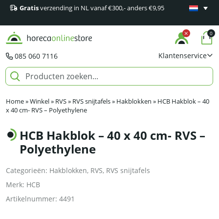
Gratis
verzending in NL vanaf €300,- anders €9,95
Minimaal 1
producten
0
Klantenservice
085 060 7116
Home
»
Winkel
»
RVS
»
RVS snijtafels
»
Hakblokken
»
HCB Hakblok – 40
x 40 cm- RVS – Polyethylene
HCB Hakblok – 40 x 40 cm- RVS –
Polyethylene
Categorieën:
Hakblokken
,
RVS
,
RVS snijtafels
Merk:
HCB
Artikelnummer:
4491