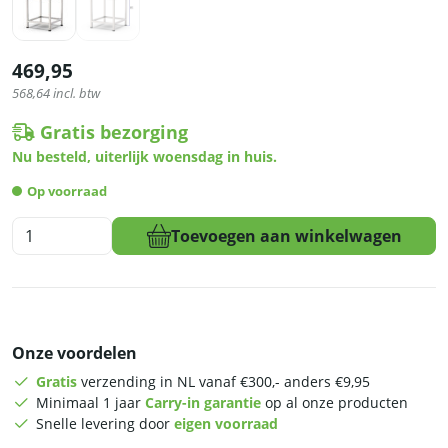
469,95
568,64
incl. btw
Gratis bezorging
Nu besteld, uiterlijk woensdag in huis.
Op voorraad
HCB
Toevoegen aan winkelwagen
Hakblok
-
80
x
60
Onze voordelen
cm
-
Gratis
verzending in NL vanaf €300,- anders €9,95
RVS
Minimaal 1 jaar
Carry-in garantie
op al onze producten
-
Snelle levering door
eigen voorraad
Polyethylene