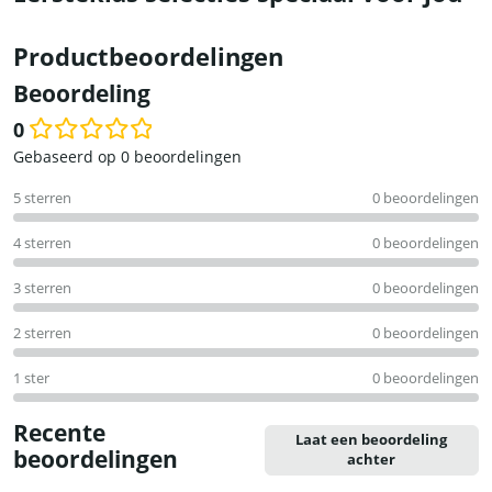
Productbeoordelingen
Beoordeling
0
Waardering
Gebaseerd op 0 beoordelingen
0
5 sterren
0 beoordelingen
uit
5
4 sterren
0 beoordelingen
3 sterren
0 beoordelingen
2 sterren
0 beoordelingen
1 ster
0 beoordelingen
Recente
Laat een beoordeling
beoordelingen
achter