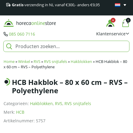
Gratis
verzending in NL vanaf €300,- anders €9,95
Minimaal 1
producten
0
Klantenservice
085 060 7116
Home
»
Winkel
»
RVS
»
RVS snijtafels
»
Hakblokken
»
HCB Hakblok – 80
x 60 cm – RVS – Polyethylene
HCB Hakblok – 80 x 60 cm – RVS –
Polyethylene
Categorieën:
Hakblokken
,
RVS
,
RVS snijtafels
Merk:
HCB
Artikelnummer:
5757