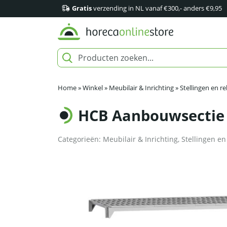
Gratis
verzending in NL vanaf €300,- anders €9,95
Home
»
Winkel
»
Meubilair & Inrichting
»
Stellingen en r
HCB Aanbouwsectie vo
Categorieën:
Meubilair & Inrichting
,
Stellingen en