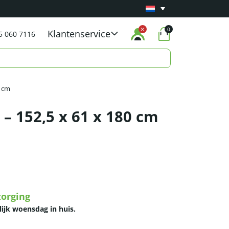
Minimaal 1 jaar
Carry-in garantie
op al onze p
0
Klantenservice
5 060 7116
0 cm
 – 152,5 x 61 x 180 cm
zorging
lijk woensdag in huis.