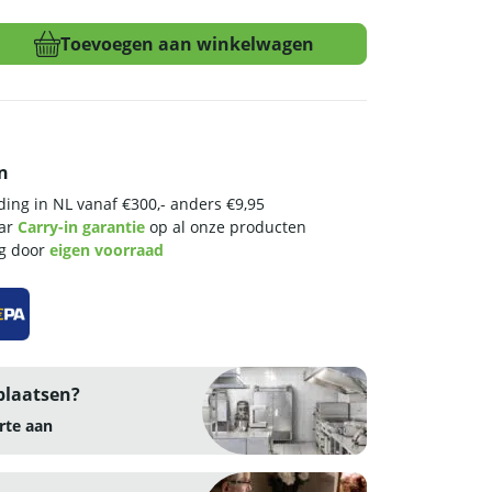
Toevoegen aan winkelwagen
n
ing in NL vanaf €300,- anders €9,95
aar
Carry-in garantie
op al onze producten
ng door
eigen voorraad
plaatsen?
rte aan