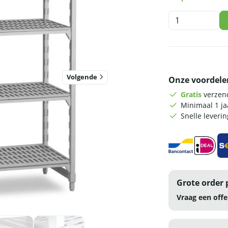
HCB
Aanbouwsectie
voor
stelling
-
Koel/vriescelrek
Volgende
Onze voordele
-
152,5
Gratis
verzend
x
Minimaal 1 j
61
Snelle leveri
x
180
cm
aantal
Grote order 
Vraag een offe