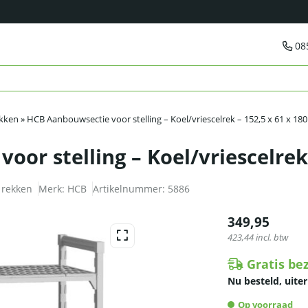
08
ekken
»
HCB Aanbouwsectie voor stelling – Koel/vriescelrek – 152,5 x 61 x 18
or stelling – Koel/vriescelrek
 rekken
Merk:
HCB
Artikelnummer:
5886
349,95
423,44
incl. btw
Gratis be
Nu besteld, uiter
Op voorraad