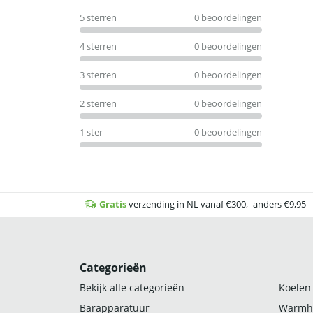
0
5 sterren
0 beoordelingen
uit
5
4 sterren
0 beoordelingen
3 sterren
0 beoordelingen
2 sterren
0 beoordelingen
1 ster
0 beoordelingen
Gratis
verzending in NL vanaf €300,- anders €9,95
Categorieën
Bekijk alle categorieën
Koelen
Barapparatuur
Warmh