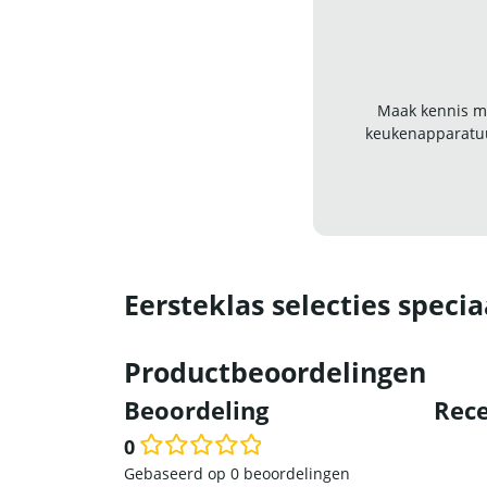
Maak kennis me
keukenapparatuu
Eersteklas selecties specia
Productbeoordelingen
Beoordeling
Rece
0
Waardering
Gebaseerd op 0 beoordelingen