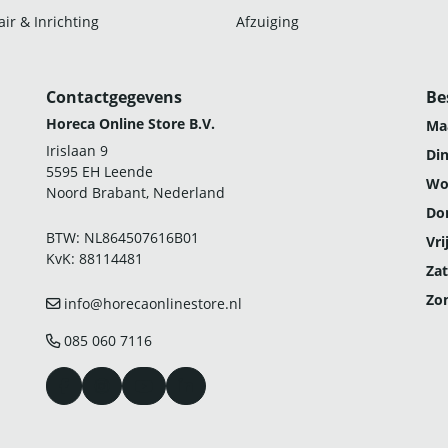
ir & Inrichting
Afzuiging
Contactgegevens
Be
Horeca Online Store B.V.
Ma
Irislaan 9
Di
5595 EH Leende
Wo
Noord Brabant, Nederland
Do
BTW: NL864507616B01
Vri
KvK: 88114481
Zat
Zo
info@horecaonlinestore.nl
085 060 7116