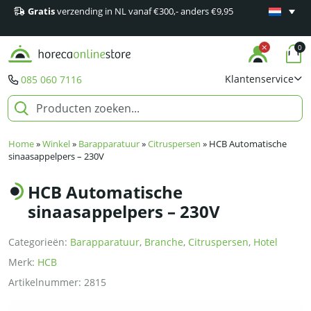
Gratis
verzending in NL vanaf €300,- anders €9,95
Minimaal 1
producten
0
Klantenservice
085 060 7116
Home
»
Winkel
»
Barapparatuur
»
Citruspersen
»
HCB Automatische
sinaasappelpers – 230V
HCB Automatische
sinaasappelpers – 230V
Categorieën:
Barapparatuur
,
Branche
,
Citruspersen
,
Hotel
Merk:
HCB
Artikelnummer:
2815