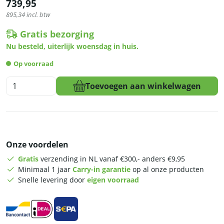
739,95
895,34
incl. btw
Gratis bezorging
Nu besteld, uiterlijk woensdag in huis.
Op voorraad
HCB
Toevoegen aan winkelwagen
Automatische
sinaasappelpers
-
230V
aantal
Onze voordelen
Gratis
verzending in NL vanaf €300,- anders €9,95
Minimaal 1 jaar
Carry-in garantie
op al onze producten
Snelle levering door
eigen voorraad