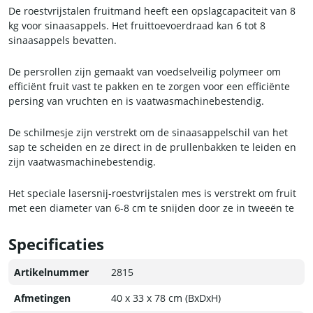
De roestvrijstalen fruitmand heeft een opslagcapaciteit van 8
kg voor sinaasappels. Het fruittoevoerdraad kan 6 tot 8
sinaasappels bevatten.
De persrollen zijn gemaakt van voedselveilig polymeer om
efficiënt fruit vast te pakken en te zorgen voor een efficiënte
persing van vruchten en is vaatwasmachinebestendig.
De schilmesje zijn verstrekt om de sinaasappelschil van het
sap te scheiden en ze direct in de prullenbakken te leiden en
zijn vaatwasmachinebestendig.
Het speciale lasersnij-roestvrijstalen mes is verstrekt om fruit
met een diameter van 6-8 cm te snijden door ze in tweeën te
snijden zonder te pletten en is vaatwasmachinebestendig.
Specificaties
De Zeef en zeefbak zijn gemaakt van voedselveilig polymeer
om het vruchtvlees te filteren en is vaatwasmachinebestendig.
Artikelnummer
2815
Afmetingen
40 x 33 x 78 cm (BxDxH)
De voorkap is gemaakt van duurzaam polycarbonaat en