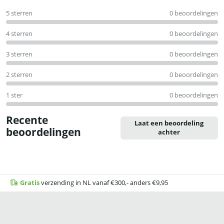
0
5 sterren
0 beoordelingen
uit
5
4 sterren
0 beoordelingen
3 sterren
0 beoordelingen
2 sterren
0 beoordelingen
1 ster
0 beoordelingen
Recente
Laat een beoordeling
beoordelingen
achter
Gratis
verzending in NL vanaf €300,- anders €9,95