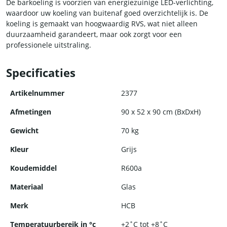
De barkoeling is voorzien van energiezuinige LED-verlichting,
waardoor uw koeling van buitenaf goed overzichtelijk is. De
koeling is gemaakt van hoogwaardig RVS, wat niet alleen
duurzaamheid garandeert, maar ook zorgt voor een
professionele uitstraling.
Met deze koeling haalt u een betrouwbare en kwalitatieve
Specificaties
koeling in huis waar u jarenlang plezier van zult hebben!
Artikelnummer
2377
Afmetingen
90 x 52 x 90 cm (BxDxH)
Gewicht
70 kg
Kleur
Grijs
Koudemiddel
R600a
Materiaal
Glas
Merk
HCB
Temperatuurbereik in °c
+2˚C tot +8˚C