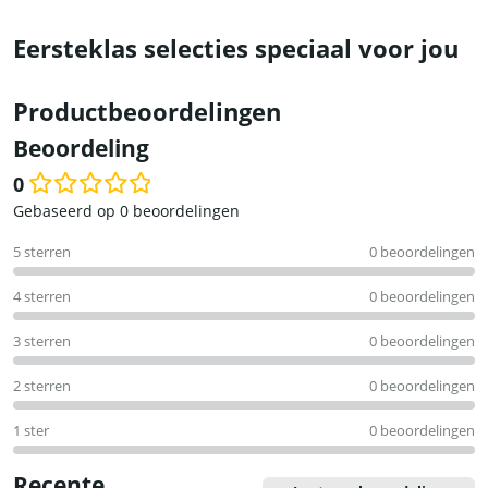
Eersteklas selecties speciaal voor jou
Productbeoordelingen
Beoordeling
0
Waardering
Gebaseerd op 0 beoordelingen
0
5 sterren
0 beoordelingen
uit
5
4 sterren
0 beoordelingen
3 sterren
0 beoordelingen
2 sterren
0 beoordelingen
1 ster
0 beoordelingen
Recente