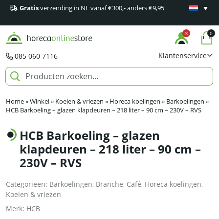
Gratis
verzending in NL vanaf €300,- anders €9,95
Minimaal 1
producten
0
Klantenservice
085 060 7116
Home
»
Winkel
»
Koelen & vriezen
»
Horeca koelingen
»
Barkoelingen
»
HCB Barkoeling – glazen klapdeuren – 218 liter – 90 cm – 230V – RVS
HCB Barkoeling – glazen
klapdeuren – 218 liter – 90 cm –
230V – RVS
Categorieën:
Barkoelingen
,
Branche
,
Café
,
Horeca koelingen
,
Koelen & vriezen
Merk:
HCB