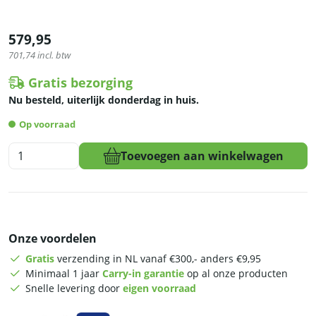
579,95
701,74
incl. btw
Gratis bezorging
Nu besteld, uiterlijk donderdag in huis.
Op voorraad
HCB
Toevoegen aan winkelwagen
Barkoeling
-
glazen
klapdeuren
-
Onze voordelen
218
liter
Gratis
verzending in NL vanaf €300,- anders €9,95
-
Minimaal 1 jaar
Carry-in garantie
op al onze producten
90
Snelle levering door
eigen voorraad
cm
-