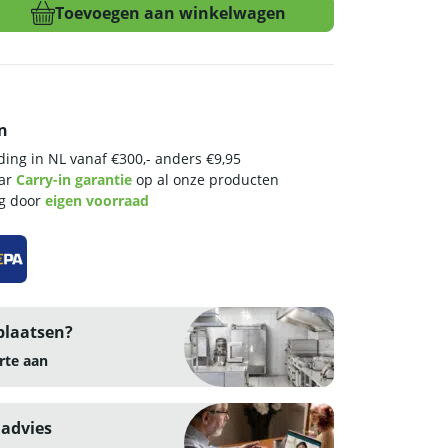
Toevoegen aan winkelwagen
n
ing in NL vanaf €300,- anders €9,95
aar
Carry-in garantie
op al onze producten
ng door
eigen voorraad
plaatsen?
rte aan
 advies