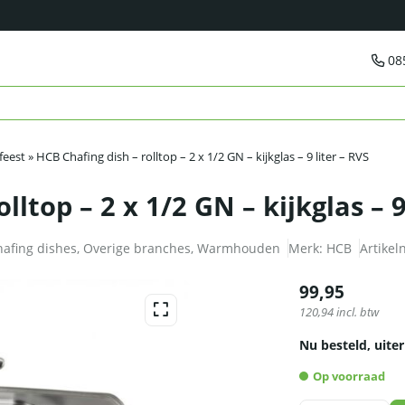
08
feest
»
HCB Chafing dish – rolltop – 2 x 1/2 GN – kijkglas – 9 liter – RVS
lltop – 2 x 1/2 GN – kijkglas – 9
hafing dishes
,
Overige branches
,
Warmhouden
Merk:
HCB
Artike
99,95
120,94
incl. btw
Nu besteld, uiter
Op voorraad