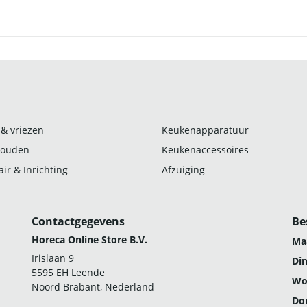
 & vriezen
Keukenapparatuur
ouden
Keukenaccessoires
ir & Inrichting
Afzuiging
Contactgegevens
Be
Horeca Online Store B.V.
Ma
Irislaan 9
Di
5595 EH Leende
Wo
Noord Brabant, Nederland
Do