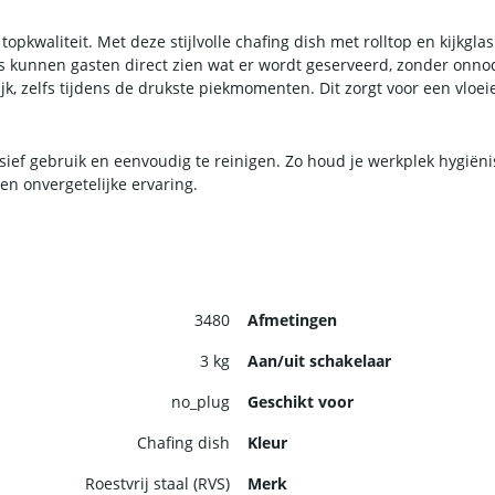
opkwaliteit. Met deze stijlvolle chafing dish met rolltop en kijkgla
las kunnen gasten direct zien wat er wordt geserveerd, zonder onno
jk, zelfs tijdens de drukste piekmomenten. Dit zorgt voor een vloei
ief gebruik en eenvoudig te reinigen. Zo houd je werkplek hygiënisc
en onvergetelijke ervaring.
3480
Afmetingen
3 kg
Aan/uit schakelaar
no_plug
Geschikt voor
Chafing dish
Kleur
Roestvrij staal (RVS)
Merk