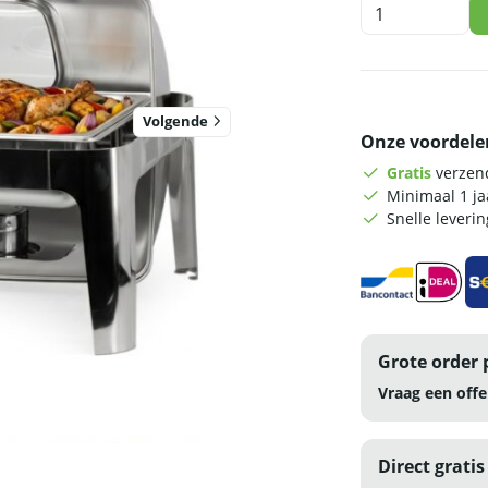
HCB
Chafing
dish
-
rolltop
-
Volgende
Onze voordele
2
x
Gratis
verzend
1/2
Minimaal 1 j
GN
Snelle leveri
-
kijkglas
-
9
liter
-
Grote order 
RVS
aantal
Vraag een offe
Direct gratis