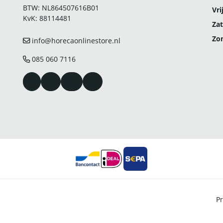
BTW: NL864507616B01
Vri
KvK: 88114481
Zat
Zo
info@horecaonlinestore.nl
085 060 7116
Pr