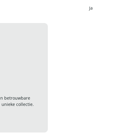
Ja
 en betrouwbare
nieke collectie.