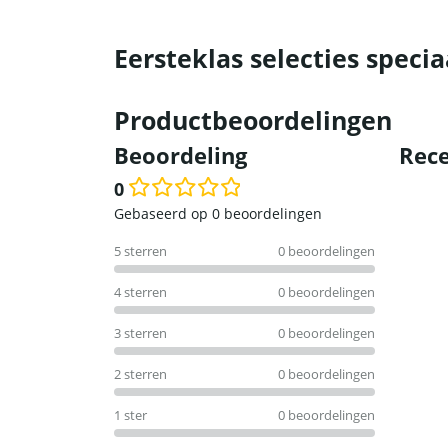
Eersteklas selecties specia
Productbeoordelingen
Beoordeling
Rece
0
Waardering
Gebaseerd op 0 beoordelingen
0
5 sterren
0 beoordelingen
uit
5
4 sterren
0 beoordelingen
3 sterren
0 beoordelingen
2 sterren
0 beoordelingen
1 ster
0 beoordelingen