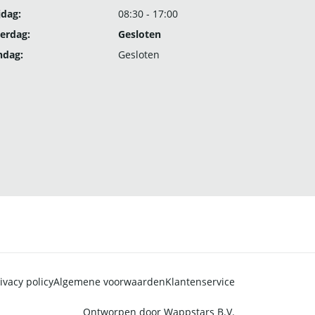
jdag:
08:30 - 17:00
erdag:
Gesloten
ndag:
Gesloten
ivacy policy
Algemene voorwaarden
Klantenservice
Ontworpen door
Wappstars B.V.