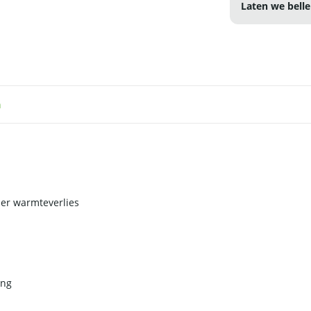
Laten we belle
n
nder warmteverlies
ing