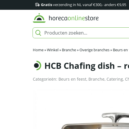
Gratis
verzending in NL vanaf €300,- anders €9,95
Home
»
Winkel
»
Branche
»
Overige branches
»
Beurs en 
HCB Chafing dish – ro
Categorieën:
Beurs en feest
,
Branche
,
Catering
,
C