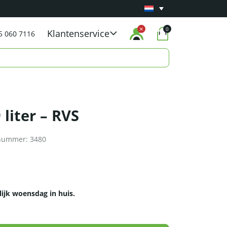
Minimaal 1 jaar
Carry-in garantie
op al onze p
0
Klantenservice
5 060 7116
 liter – RVS
lnummer:
3480
lijk woensdag in huis.