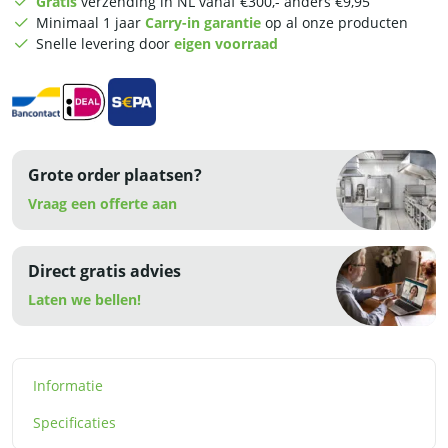
Gratis
verzending in NL vanaf €300,- anders €9,95
-
Minimaal 1 jaar
Carry-in garantie
op al onze producten
RVS
Snelle levering door
eigen voorraad
GN
bak
-
Chafing
dish
bakken
Grote order plaatsen?
-
Warmhoudschaal
Vraag een offerte aan
aantal
Direct gratis advies
Laten we bellen!
Informatie
Specificaties