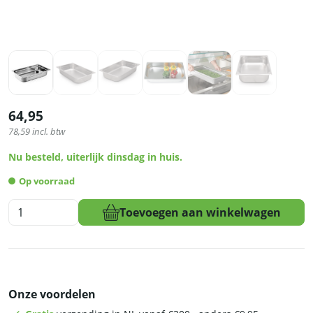
64,95
78,59
incl. btw
Nu besteld, uiterlijk dinsdag in huis.
Op voorraad
6x
Toevoegen aan winkelwagen
Gastronormbakken
-
1/1
Gastronormbak
-
Onze voordelen
100
mm