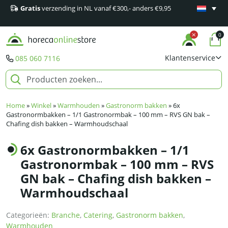
Gratis
verzending in NL vanaf €300,- anders €9,95
Minimaal 1
producten
0
Klantenservice
085 060 7116
Home
»
Winkel
»
Warmhouden
»
Gastronorm bakken
»
6x
Gastronormbakken – 1/1 Gastronormbak – 100 mm – RVS GN bak –
Chafing dish bakken – Warmhoudschaal
6x Gastronormbakken – 1/1
Gastronormbak – 100 mm – RVS
GN bak – Chafing dish bakken –
Warmhoudschaal
Categorieën:
Branche
,
Catering
,
Gastronorm bakken
,
Warmhouden