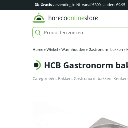
Gratis
verzending in NL vanaf €300,- anders €9,95
Home
»
Winkel
»
Warmhouden
»
Gastronorm bakken
»
HCB Gastronorm bak 
Categorieën:
Bakken
,
Gastronorm bakken
,
Keuken