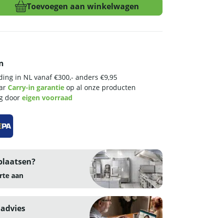
Toevoegen aan winkelwagen
n
ing in NL vanaf €300,- anders €9,95
aar
Carry-in garantie
op al onze producten
ng door
eigen voorraad
plaatsen?
rte aan
 advies