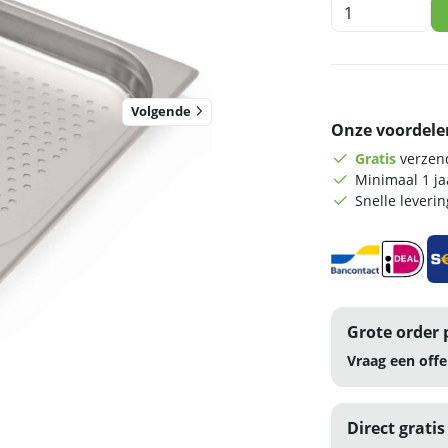
HCB
Gastronorm
bak
-
2/3
-
Volgende
Onze voordele
40
mm
Gratis
verzend
-
Minimaal 1 j
geperforeerd
Snelle leveri
-
RVS
aantal
Grote order 
Vraag een offe
Direct gratis