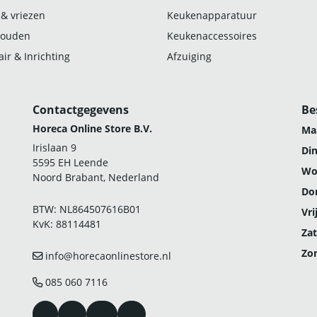
 & vriezen
Keukenapparatuur
ouden
Keukenaccessoires
ir & Inrichting
Afzuiging
Contactgegevens
Be
Horeca Online Store B.V.
Ma
Irislaan 9
Di
5595 EH Leende
Wo
Noord Brabant, Nederland
Do
BTW: NL864507616B01
Vri
KvK: 88114481
Zat
Zo
info@horecaonlinestore.nl
085 060 7116