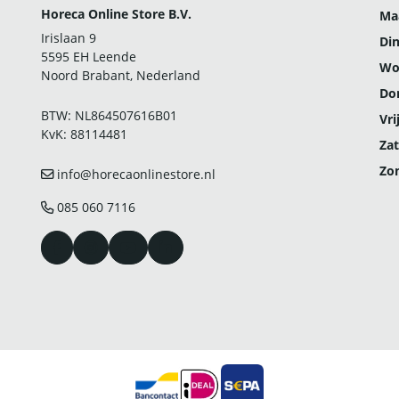
Horeca Online Store B.V.
Ma
Irislaan 9
Di
5595 EH Leende
Wo
Noord Brabant, Nederland
Do
BTW: NL864507616B01
Vri
KvK: 88114481
Zat
Zo
info@horecaonlinestore.nl
085 060 7116