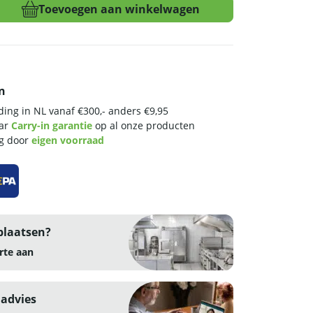
Toevoegen aan winkelwagen
n
ing in NL vanaf €300,- anders €9,95
aar
Carry-in garantie
op al onze producten
ng door
eigen voorraad
plaatsen?
rte aan
 advies