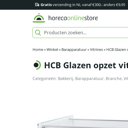
Gratis
verzending in NL vanaf €300,- anders €9,95
Home
»
Winkel
»
Barapparatuur
»
Vitrines
»
HCB Glazen op
HCB Glazen opzet vit
Categorieën:
Bakkerij
,
Barapparatuur
,
Branche
,
Vi