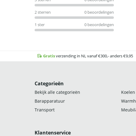
2 sterren
0 beoordelingen
1 ster
0 beoordelingen
Gratis
verzending in NL vanaf €300,- anders €9,95
Categorieën
Bekijk alle categorieën
Koelen
Barapparatuur
Warmh
Transport
Meubila
Klantenservice