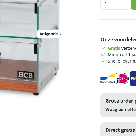
HCB
Glazen
opzet
vitrine
-
50
Volgende
Onze voordele
liter
-
Gratis
verzend
55,4
Minimaal 1 j
cm
Snelle leveri
aantal
Grote order 
Vraag een offe
Direct gratis