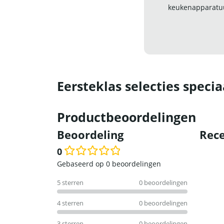
keukenapparatuu
Eersteklas selecties specia
Productbeoordelingen
Beoordeling
Rece
0
Waardering
Gebaseerd op 0 beoordelingen
0
5 sterren
0 beoordelingen
uit
5
4 sterren
0 beoordelingen
3 sterren
0 beoordelingen