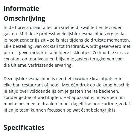
Informatie
Omschrijving
In de horeca draait alles om snelheid, kwaliteit en tevreden
gasten. Met deze professionele ijsblokjesmachine zorg je dat
je nooit zonder ijs zit – zelfs niet tijdens de drukste momenten.
Elke bestelling, van cocktail tot frisdrank, wordt geserveerd met
perfect gevormde, kristalheldere ijsklontjes. Zo houd je service
constant op topniveau en blijven je gasten terugkomen voor
die ultieme, verfrissende ervaring.
Deze ijsblokjesmachine is een betrouwbare krachtpatser in
elke bar, restaurant of hotel. Met één druk op de knop beschik
je altijd over voldoende ijs om je gasten snel te bedienen,
zonder gedoe of wachttijden. Het apparaat is ontworpen om
moeiteloos mee te draaien in het dagelijkse horecaritme, zodat
jij en je team kunnen focussen op wat écht belangrijk is:
gastvrijheid en kwaliteit.
Specificaties
Voor de fanatieke thuisgastheer biedt deze ijsblokjesmachine