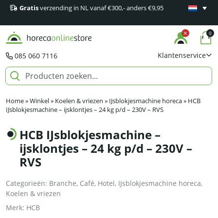
Gratis
verzending in NL vanaf €300,- anders €9,95
Minimaal 1
producten
0
Klantenservice
085 060 7116
Home
»
Winkel
»
Koelen & vriezen
»
IJsblokjesmachine horeca
»
HCB
IJsblokjesmachine – ijsklontjes – 24 kg p/d – 230V – RVS
HCB IJsblokjesmachine –
ijsklontjes – 24 kg p/d – 230V –
RVS
Categorieën:
Branche
,
Café
,
Hotel
,
IJsblokjesmachine horeca
,
Koelen & vriezen
Merk:
HCB