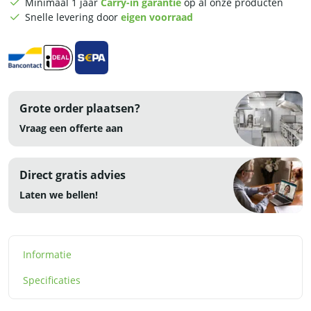
Minimaal 1 jaar
Carry-in garantie
op al onze producten
230V
Snelle levering door
eigen voorraad
-
RVS
aantal
Grote order plaatsen?
Vraag een offerte aan
Direct gratis advies
Laten we bellen!
Informatie
Specificaties