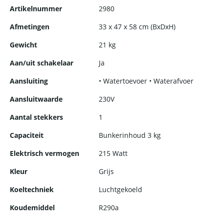
een unieke kans om een stukje professionele horeca-ervaring
Artikelnummer
2980
naar je eigen keuken of tuinfeest te halen. Altijd genoeg ijs,
altijd die luxe uitstraling.
Afmetingen
33 x 47 x 58 cm (BxDxH)
Gewicht
21 kg
Aan/uit schakelaar
Ja
Aansluiting
• Watertoevoer • Waterafvoer
Aansluitwaarde
230V
Aantal stekkers
1
Capaciteit
Bunkerinhoud 3 kg
Elektrisch vermogen
215 Watt
Kleur
Grijs
Koeltechniek
Luchtgekoeld
Koudemiddel
R290a