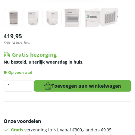
419,95
508,14
incl. btw
Gratis bezorging
Nu besteld, uiterlijk woensdag in huis.
Op voorraad
HCB
Toevoegen aan winkelwagen
IJsblokjesmachine
-
ijsklontjes
-
24
Onze voordelen
kg
p/d
Gratis
verzending in NL vanaf €300,- anders €9,95
-