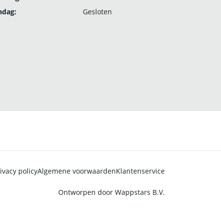
ndag:
Gesloten
ivacy policy
Algemene voorwaarden
Klantenservice
Ontworpen door
Wappstars B.V.