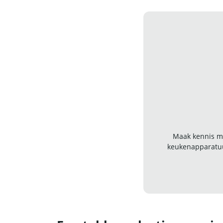
Maak kennis me
keukenapparatuu