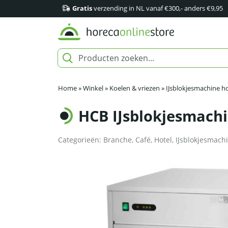
Gratis
verzending in NL vanaf €300,- anders €9,95
Home
»
Winkel
»
Koelen & vriezen
»
IJsblokjesmachine h
HCB IJsblokjesmachin
Categorieën:
Branche
,
Café
,
Hotel
,
IJsblokjesmach