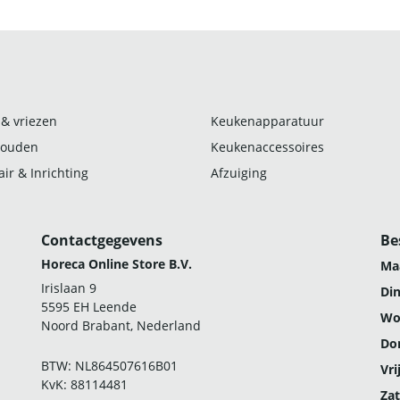
 & vriezen
Keukenapparatuur
ouden
Keukenaccessoires
ir & Inrichting
Afzuiging
Contactgegevens
Be
Horeca Online Store B.V.
Ma
Irislaan 9
Di
5595 EH Leende
Wo
Noord Brabant, Nederland
Do
BTW: NL864507616B01
Vri
KvK: 88114481
Zat