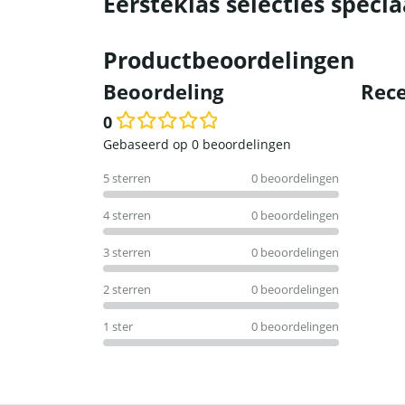
Eersteklas selecties specia
Productbeoordelingen
Beoordeling
Rece
0
Waardering
Gebaseerd op 0 beoordelingen
0
5 sterren
0 beoordelingen
uit
5
4 sterren
0 beoordelingen
3 sterren
0 beoordelingen
2 sterren
0 beoordelingen
1 ster
0 beoordelingen