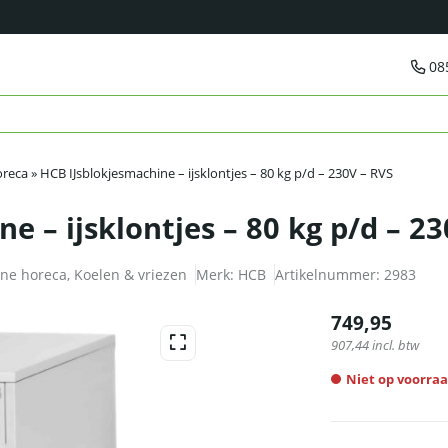
08
oreca
»
HCB IJsblokjesmachine – ijsklontjes – 80 kg p/d – 230V – RVS
e – ijsklontjes – 80 kg p/d – 2
ine horeca
,
Koelen & vriezen
Merk:
HCB
Artikelnummer:
2983
749,95
907,44
incl. btw
Niet op voorra