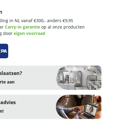
n
ing in NL vanaf €300,- anders €9,95
aar
Carry-in garantie
op al onze producten
ng door
eigen voorraad
plaatsen?
rte aan
 advies
n!