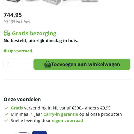
744,95
901,39
incl. btw
Gratis bezorging
Nu besteld, uiterlijk dinsdag in huis.
Op voorraad
HCB
Toevoegen aan winkelwagen
Magnetron
-
2100
Watt
-
Onze voordelen
34
liter
Gratis
verzending in NL vanaf €300,- anders €9,95
-
Minimaal 1 jaar
Carry-in garantie
op al onze producten
230V
Snelle levering door
eigen voorraad
-
RVS