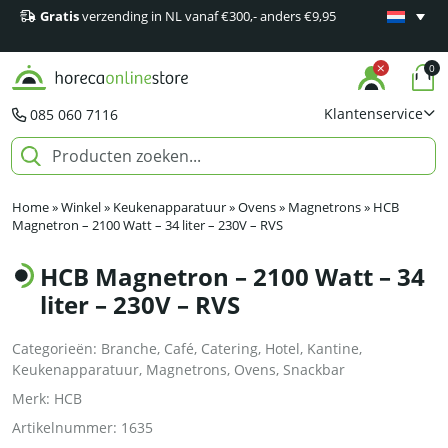
Gratis
verzending in NL vanaf €300,- anders €9,95
Minimaal 1
producten
0
Klantenservice
085 060 7116
Home
»
Winkel
»
Keukenapparatuur
»
Ovens
»
Magnetrons
»
HCB
Magnetron – 2100 Watt – 34 liter – 230V – RVS
HCB Magnetron – 2100 Watt – 34
liter – 230V – RVS
Categorieën:
Branche
,
Café
,
Catering
,
Hotel
,
Kantine
,
Keukenapparatuur
,
Magnetrons
,
Ovens
,
Snackbar
Merk:
HCB
Artikelnummer:
1635