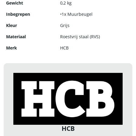
Gewicht
0,2 kg
eenvoudig schoon te maken en bestand tegen vuil en vet.
Inbegrepen
•1x Muurbeugel
Kleur
Grijs
Materiaal
Roestvrij staal (RVS)
Merk
HCB
HCB