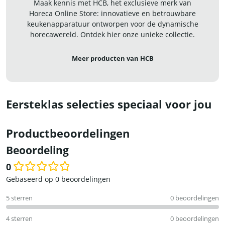
Maak kennis met HCB, het exclusieve merk van
Horeca Online Store: innovatieve en betrouwbare
keukenapparatuur ontworpen voor de dynamische
horecawereld. Ontdek hier onze unieke collectie.
Meer producten van HCB
Eersteklas selecties speciaal voor jou
Productbeoordelingen
Beoordeling
0
Waardering
Gebaseerd op 0 beoordelingen
0
5 sterren
0 beoordelingen
uit
5
4 sterren
0 beoordelingen