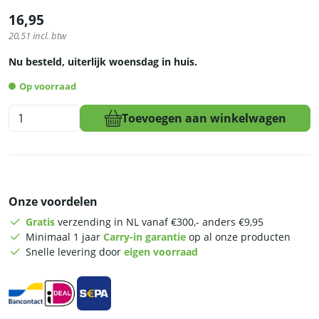
16,95
20,51
incl. btw
Nu besteld, uiterlijk woensdag in huis.
Op voorraad
HCB
Toevoegen aan winkelwagen
Muurbeugel
voor
staafmixers
en
accessoires
Onze voordelen
-
RVS
Gratis
verzending in NL vanaf €300,- anders €9,95
aantal
Minimaal 1 jaar
Carry-in garantie
op al onze producten
Snelle levering door
eigen voorraad