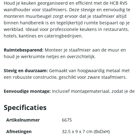
Houd je keuken georganiseerd en efficiënt met de HCB RVS
wandhouder voor staafmixers. Deze stevige en eenvoudig te
monteren muurbeugel zorgt ervoor dat je staafmixer altijd
binnen handbereik is en tegelijkertijd ruimte bespaart op je
werkblad. Ideaal voor professionele keukens in restaurants,
hotels, kantines en cateringbedrijven.
Ruimtebesparend:
Monteer je staafmixer aan de muur en
houd je werkruimte netjes en overzichtelijk.
Stevig en duurzaam:
Gemaakt van hoogwaardig metaal met
een robuuste constructie, geschikt voor zware staafmixers.
Eenvoudige montage:
Inclusief montagemateriaal, zodat je de
beugel snel en gemakkelijk met drie schroeven kunt
bevestigen.
Specificaties
Snelle toegang:
Staafmixers zijn eenvoudig in en uit de houder
Artikelnummer
6675
te plaatsen, wat zorgt voor efficiëntere werkprocessen.
Afmetingen
32.5 x 9 x 7 cm (BxDxH)
Onderhoudsvriendelijk:
Het gladde metalen oppervlak is