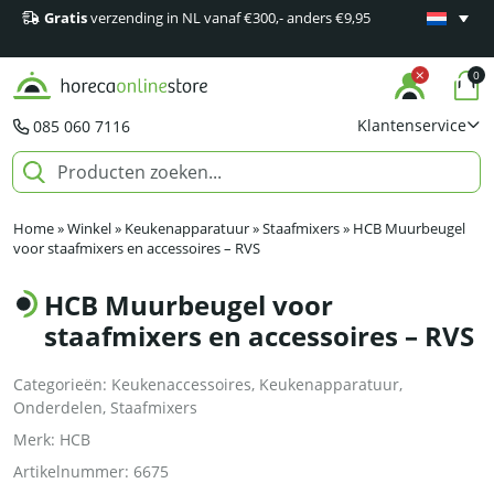
Gratis
verzending in NL vanaf €300,- anders €9,95
Minimaal 1
producten
0
Klantenservice
085 060 7116
Home
»
Winkel
»
Keukenapparatuur
»
Staafmixers
»
HCB Muurbeugel
voor staafmixers en accessoires – RVS
HCB Muurbeugel voor
staafmixers en accessoires – RVS
Categorieën:
Keukenaccessoires
,
Keukenapparatuur
,
Onderdelen
,
Staafmixers
Merk:
HCB
Artikelnummer:
6675