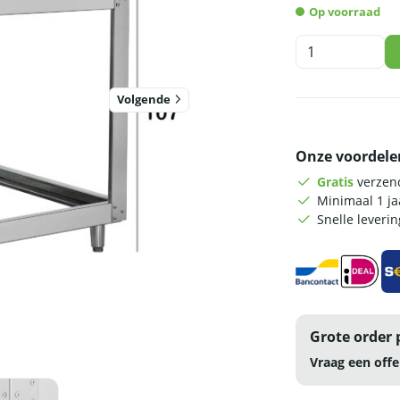
Op voorraad
HCB
onderstel
voor
pizzaoven
Volgende
-
146,5
Onze voordele
x
119
Gratis
verzend
x
Minimaal 1 j
107
Snelle leveri
cm
-
RVS
aantal
Grote order 
Vraag een offe