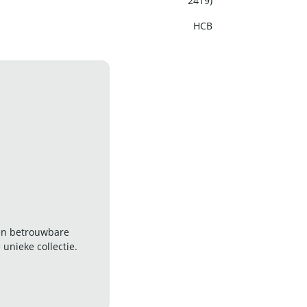
2419)
HCB
 en betrouwbare
nieke collectie.