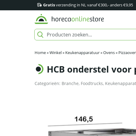
Gratis
verzending in NL vanaf €300,- anders €9,95
Home
»
Winkel
»
Keukenapparatuur
»
Ovens
»
Pizzaove
HCB onderstel voor 
Categorieën:
Branche
,
Foodtrucks
,
Keukenappara