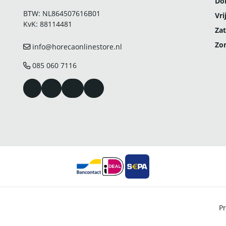
Do
BTW: NL864507616B01
Vri
KvK: 88114481
Zat
Zo
info@horecaonlinestore.nl
085 060 7116
Pr