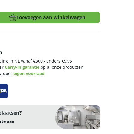
Toevoegen aan winkelwagen
n
ing in NL vanaf €300,- anders €9,95
aar
Carry-in garantie
op al onze producten
ng door
eigen voorraad
plaatsen?
rte aan