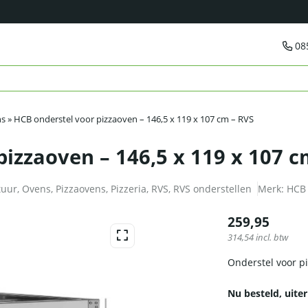
08
ns
»
HCB onderstel voor pizzaoven – 146,5 x 119 x 107 cm – RVS
pizzaoven – 146,5 x 119 x 107 c
tuur
,
Ovens
,
Pizzaovens
,
Pizzeria
,
RVS
,
RVS onderstellen
Merk:
HCB
259,95
314,54
incl. btw
Onderstel voor pi
Nu besteld, uiter