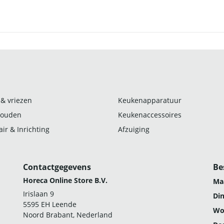
 & vriezen
Keukenapparatuur
ouden
Keukenaccessoires
ir & Inrichting
Afzuiging
Contactgegevens
Be
Horeca Online Store B.V.
Ma
Irislaan 9
Di
5595 EH Leende
Wo
Noord Brabant, Nederland