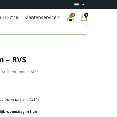
Minimaal 1 jaar
Carry-in garantie
op al onze p
0
Klantenservice
5 060 7116
m – RVS
Artikelnummer:
2427
zzaoven (art. nr. 2419)
lijk woensdag in huis.