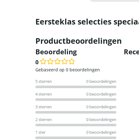
Eersteklas selecties specia
Productbeoordelingen
Beoordeling
Rece
0
Waardering
Gebaseerd op 0 beoordelingen
0
5 sterren
0 beoordelingen
uit
5
4 sterren
0 beoordelingen
3 sterren
0 beoordelingen
2 sterren
0 beoordelingen
1 ster
0 beoordelingen