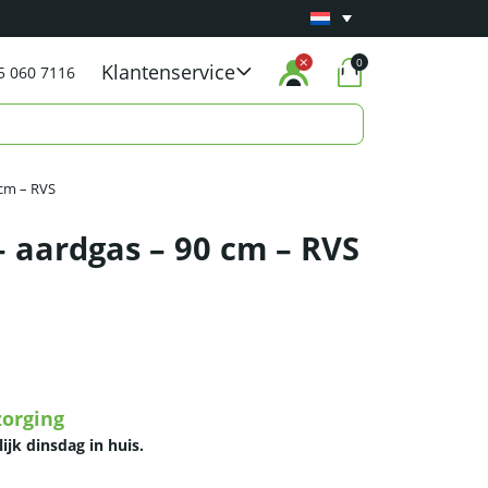
Minimaal 1 jaar
Carry-in garantie
op al onze p
0
Klantenservice
5 060 7116
 cm – RVS
 aardgas – 90 cm – RVS
zorging
lijk dinsdag in huis.