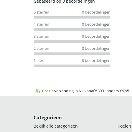
Waardering
Gebaseerd op 0 beoordelingen
0
5 sterren
0 beoordelingen
uit
5
4 sterren
0 beoordelingen
3 sterren
0 beoordelingen
2 sterren
0 beoordelingen
1 ster
0 beoordelingen
Gratis
verzending in NL vanaf €300,- anders €9,95
Categorieën
Bekijk alle categorieën
Koelen