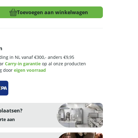
Toevoegen aan winkelwagen
nuis
n
ing in NL vanaf €300,- anders €9,95
aar
Carry-in garantie
op al onze producten
ng door
eigen voorraad
plaatsen?
rte aan