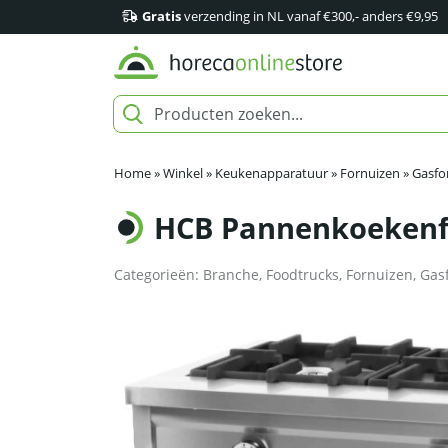
Gratis
verzending in NL vanaf €300,- anders €9,95
Home
»
Winkel
»
Keukenapparatuur
»
Fornuizen
»
Gasfo
HCB Pannenkoekenfor
Categorieën:
Branche
,
Foodtrucks
,
Fornuizen
,
Gas