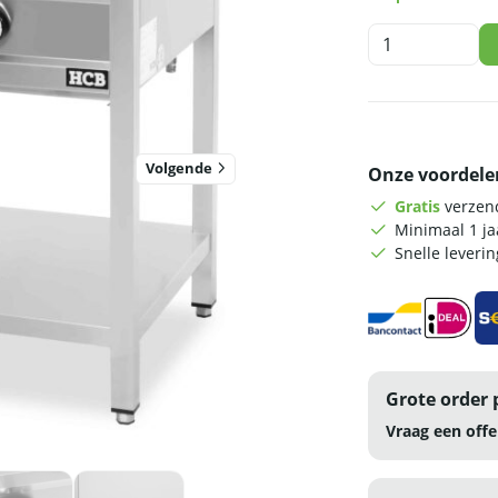
HCB
Pannenkoekenfor
-
2
branders
-
Volgende
Onze voordele
2
x
Gratis
verzend
8
Minimaal 1 j
kW
Snelle leveri
-
aardgas
-
90
cm
-
Grote order 
RVS
aantal
Vraag een offe