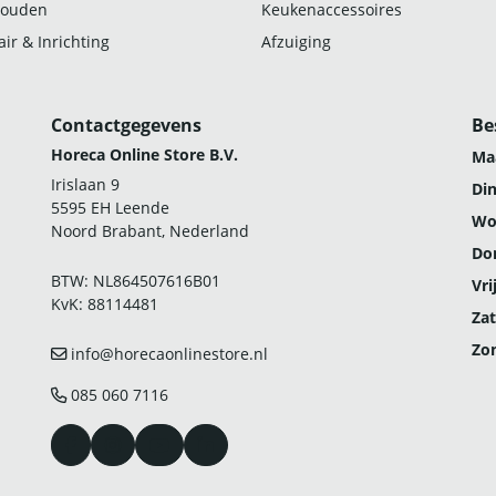
ouden
Keukenaccessoires
ir & Inrichting
Afzuiging
Contactgegevens
Be
Horeca Online Store B.V.
Ma
Irislaan 9
Di
5595 EH Leende
Wo
Noord Brabant, Nederland
Do
BTW: NL864507616B01
Vri
KvK: 88114481
Zat
Zo
info@horecaonlinestore.nl
085 060 7116