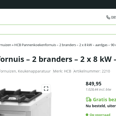
08
rnuizen
»
HCB Pannenkoekenfornuis – 2 branders – 2 x 8 kW – aardgas – 90
nuis – 2 branders – 2 x 8 kW –
fornuizen
,
Keukenapparatuur
Merk:
HCB
Artikelnummer:
2210
849,95
1.028,44
incl. btw
Gratis be
Nu besteld, uiter
Op voorraad