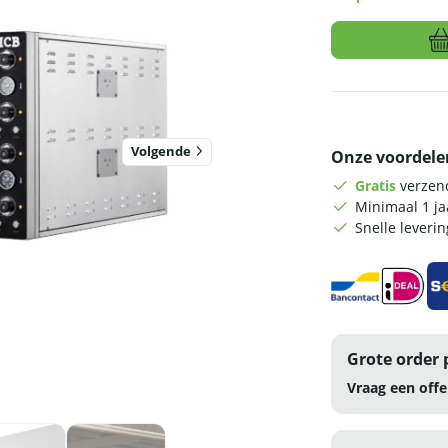
HCB
Pizzaoven
-
2
x
Volgende
9
Onze voordele
pizza's
Gratis
verzend
-
Minimaal 1 j
34
Snelle leveri
cm
doorsnede
-
400V
-
RVS
Grote order 
aantal
Vraag een offe