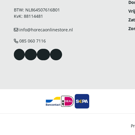
Do
BTW: NL864507616B01
Vri
KvK: 88114481
Zat
Zo
info@horecaonlinestore.nl
085 060 7116
Pr