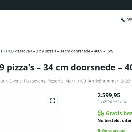
08
ns
»
HCB Pizzaoven – 2 x 9 pizza’s – 34 cm doorsnede – 400V – RVS
9 pizza’s – 34 cm doorsnede – 4
tuur
,
Ovens
,
Pizzaovens
,
Pizzeria
Merk:
HCB
Artikelnummer:
2423
2.599,95
3.145,94
incl. btw
Gratis be
Nu besteld, uiter
Op voorraad