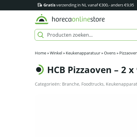
Gratis
verzending in NL vanaf €300,- anders €9,95
Home
»
Winkel
»
Keukenapparatuur
»
Ovens
»
Pizzaove
HCB Pizzaoven – 2 x 
Categorieën:
Branche
,
Foodtrucks
,
Keukenappara