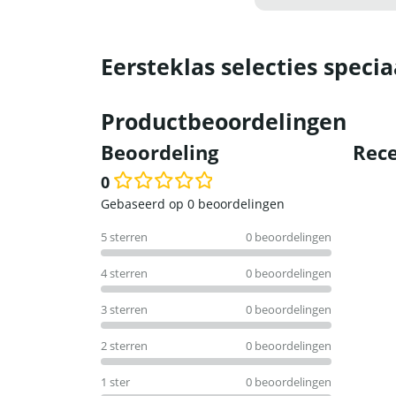
Eersteklas selecties specia
Productbeoordelingen
Beoordeling
Rece
0
Waardering
Gebaseerd op 0 beoordelingen
0
5 sterren
0 beoordelingen
uit
5
4 sterren
0 beoordelingen
3 sterren
0 beoordelingen
2 sterren
0 beoordelingen
1 ster
0 beoordelingen