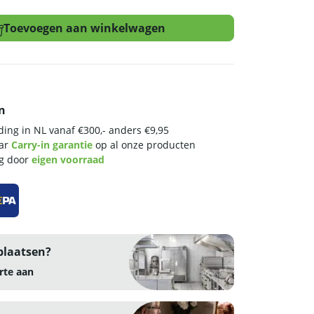
Toevoegen aan winkelwagen
n
ing in NL vanaf €300,- anders €9,95
aar
Carry-in garantie
op al onze producten
ng door
eigen voorraad
plaatsen?
rte aan