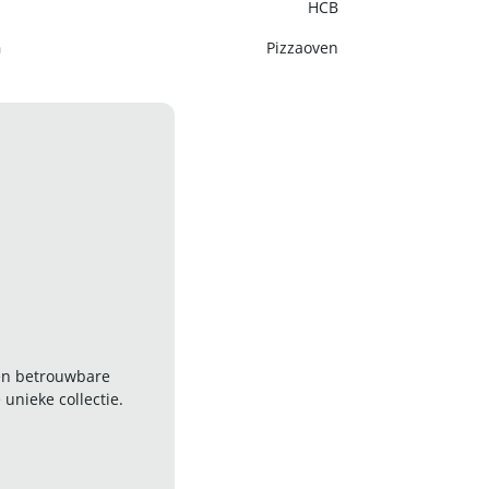
HCB
n
Pizzaoven
 en betrouwbare
nieke collectie.