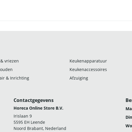
 & vriezen
Keukenapparatuur
ouden
Keukenaccessoires
ir & Inrichting
Afzuiging
Contactgegevens
Be
Horeca Online Store B.V.
Ma
Irislaan 9
Di
5595 EH Leende
Wo
Noord Brabant, Nederland