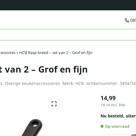
08
essoires
»
HCB Rasp breed – set van 2 – Grof en fijn
 van 2 – Grof en fijn
es
,
Overige keukenaccessoires
Merk:
HCB
Artikelnummer:
3494/34
14,99
18,14
incl. btw
Nu besteld, uiter
Op voorraad