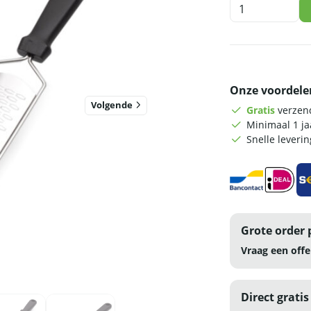
HCB
Rasp
breed
-
set
van
Onze voordele
2
-
Volgende
Gratis
verzend
Grof
Minimaal 1 j
en
Snelle leveri
fijn
aantal
Grote order 
Vraag een offe
Direct gratis