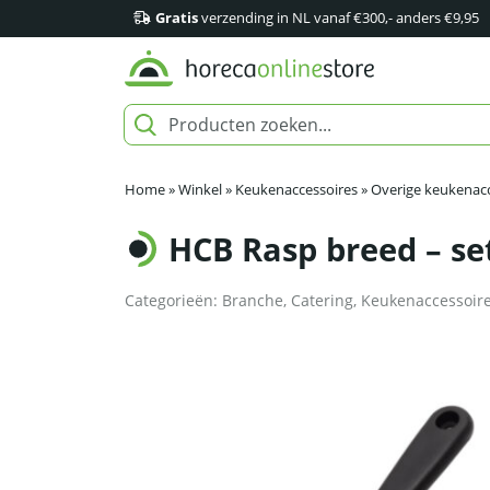
Gratis
verzending in NL vanaf €300,- anders €9,95
Home
»
Winkel
»
Keukenaccessoires
»
Overige keukenacc
HCB Rasp breed – set
Categorieën:
Branche
,
Catering
,
Keukenaccessoir