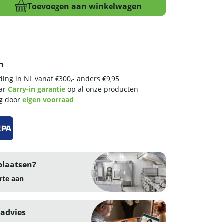
Toevoegen aan winkelwagen
n
ing in NL vanaf €300,- anders €9,95
aar
Carry-in garantie
op al onze producten
ng door
eigen voorraad
plaatsen?
rte aan
 advies