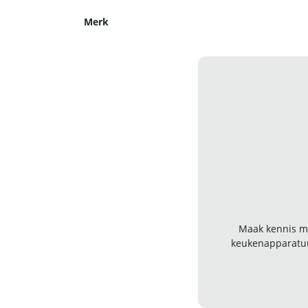
Merk
Maak kennis me
keukenapparatuu