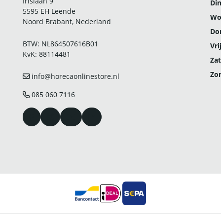
Irislaan 9
Di
5595 EH Leende
Wo
Noord Brabant, Nederland
Do
BTW: NL864507616B01
Vri
KvK: 88114481
Zat
Zo
info@horecaonlinestore.nl
085 060 7116