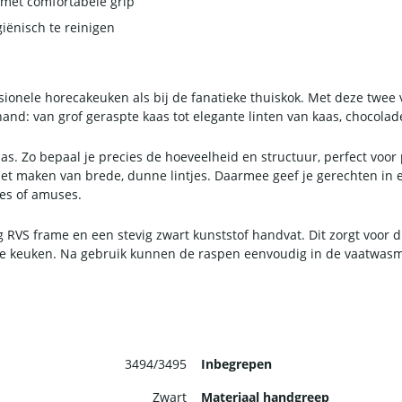
 met comfortabele grip
ënisch te reinigen
sionele horecakeuken als bij de fanatieke thuiskok. Met deze twe
hand: van grof geraspte kaas tot elegante linten van kaas, chocolade
s. Zo bepaal je precies de hoeveelheid en structuur, perfect voor p
het maken van brede, dunne lintjes. Daarmee geef je gerechten in
des of amuses.
g RVS frame en een stevig zwart kunststof handvat. Dit zorgt voor 
n de keuken. Na gebruik kunnen de raspen eenvoudig in de vaatwasm
3494/3495
Inbegrepen
Zwart
Materiaal handgreep