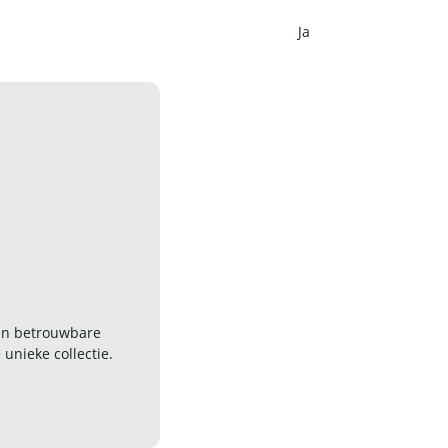
Ja
 en betrouwbare
nieke collectie.