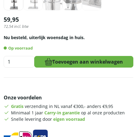
59,95
72,54
incl. btw
Nu besteld, uiterlijk woensdag in huis.
Op voorraad
HCB
Toevoegen aan winkelwagen
Sapdispenser
RVS
–
8
liter
Onze voordelen
aantal
Gratis
verzending in NL vanaf €300,- anders €9,95
Minimaal 1 jaar
Carry-in garantie
op al onze producten
Snelle levering door
eigen voorraad