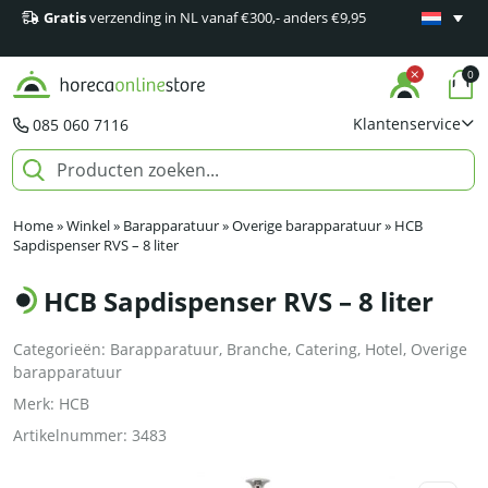
Gratis
verzending in NL vanaf €300,- anders €9,95
Minimaal 1
producten
0
Klantenservice
085 060 7116
Home
»
Winkel
»
Barapparatuur
»
Overige barapparatuur
»
HCB
Sapdispenser RVS – 8 liter
HCB Sapdispenser RVS – 8 liter
Categorieën:
Barapparatuur
,
Branche
,
Catering
,
Hotel
,
Overige
barapparatuur
Merk:
HCB
Artikelnummer:
3483