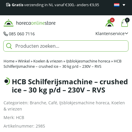
Gratis
verzending in NL vanaf €300,- anders €9,95
Minimaal 1
producten
0
Klantenservice
085 060 7116
Home
»
Winkel
»
Koelen & vriezen
»
IJsblokjesmachine horeca
»
HCB
Schilferijsmachine – crushed ice – 30 kg p/d – 230V – RVS
HCB Schilferijsmachine – crushed
ice – 30 kg p/d – 230V – RVS
Categorieën:
Branche
,
Café
,
IJsblokjesmachine horeca
,
Koelen
& vriezen
Merk:
HCB
Artikelnummer:
2985