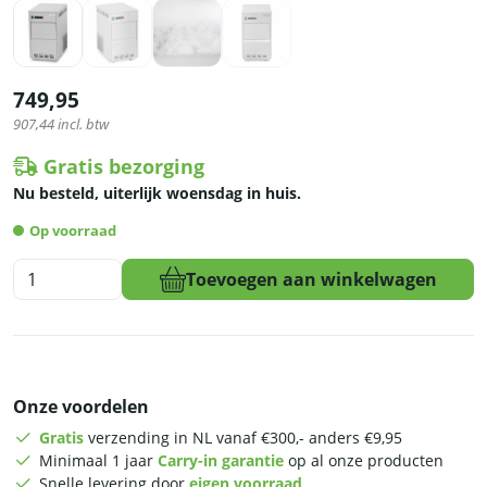
749,95
907,44
incl. btw
Gratis bezorging
Nu besteld, uiterlijk woensdag in huis.
Op voorraad
HCB
Toevoegen aan winkelwagen
Schilferijsmachine
-
crushed
ice
-
Onze voordelen
30
kg
Gratis
verzending in NL vanaf €300,- anders €9,95
p/d
Minimaal 1 jaar
Carry-in garantie
op al onze producten
-
Snelle levering door
eigen voorraad