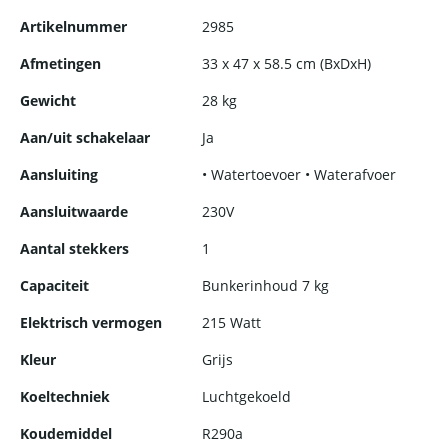
Voor de thuiskok die het allerhoogste nastreeft, biedt deze
Artikelnummer
2985
machine de mogelijkheid om thuis dezelfde kwaliteit te
leveren als in de beste restaurants. Denk aan perfecte
Afmetingen
33 x 47 x 58.5 cm (BxDxH)
cocktails met professioneel schilferijs of een thuisbuffet dat
eruitziet alsof het door een cateraar is verzorgd.
Gewicht
28 kg
Aan/uit schakelaar
Ja
Aansluiting
• Watertoevoer • Waterafvoer
Aansluitwaarde
230V
Aantal stekkers
1
Capaciteit
Bunkerinhoud 7 kg
Elektrisch vermogen
215 Watt
Kleur
Grijs
Koeltechniek
Luchtgekoeld
Koudemiddel
R290a