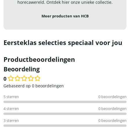
horecawereld. Ontdek hier onze unieke collectie.
Meer producten van HCB
Eersteklas selecties speciaal voor jou
Productbeoordelingen
Beoordeling
0
Waardering
Gebaseerd op 0 beoordelingen
0
5 sterren
0 beoordelingen
uit
5
4 sterren
0 beoordelingen
3 sterren
0 beoordelingen