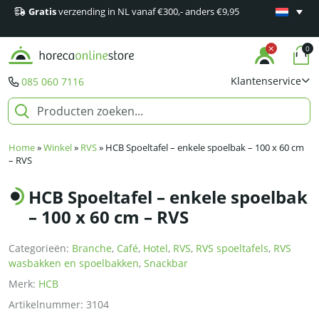
Gratis
verzending in NL vanaf €300,- anders €9,95
Minimaal 1
producten
0
Klantenservice
085 060 7116
Home
»
Winkel
»
RVS
»
HCB Spoeltafel – enkele spoelbak – 100 x 60 cm
– RVS
HCB Spoeltafel – enkele spoelbak
– 100 x 60 cm – RVS
Categorieën:
Branche
,
Café
,
Hotel
,
RVS
,
RVS spoeltafels
,
RVS
wasbakken en spoelbakken
,
Snackbar
Merk:
HCB
Artikelnummer:
3104