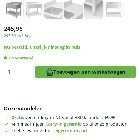
245,95
297,60
incl. btw
Nu besteld, uiterlijk dinsdag in huis.
Op voorraad
HCB
Toevoegen aan winkelwagen
Spoeltafel
-
enkele
spoelbak
-
Onze voordelen
100
x
Gratis
verzending in NL vanaf €300,- anders €9,95
60
Minimaal 1 jaar
Carry-in garantie
op al onze producten
cm
Snelle levering door
eigen voorraad
-