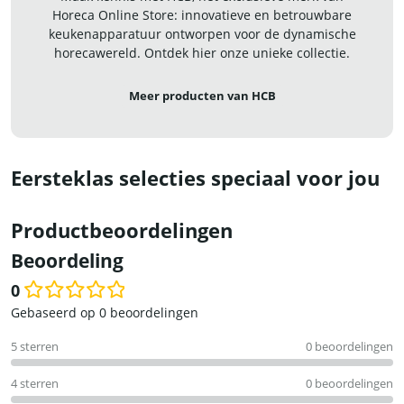
Horeca Online Store: innovatieve en betrouwbare
keukenapparatuur ontworpen voor de dynamische
horecawereld. Ontdek hier onze unieke collectie.
Meer producten van HCB
Eersteklas selecties speciaal voor jou
Productbeoordelingen
Beoordeling
0
Waardering
Gebaseerd op 0 beoordelingen
0
5 sterren
0 beoordelingen
uit
5
4 sterren
0 beoordelingen