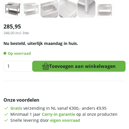
285,95
346,00
incl. btw
Nu besteld, uiterlijk maandag in huis.
Op voorraad
HCB
Toevoegen aan winkelwagen
Spoeltafel
-
enkele
spoelbak
-
Onze voordelen
120
x
Gratis
verzending in NL vanaf €300,- anders €9,95
60
Minimaal 1 jaar
Carry-in garantie
op al onze producten
cm
Snelle levering door
eigen voorraad
-