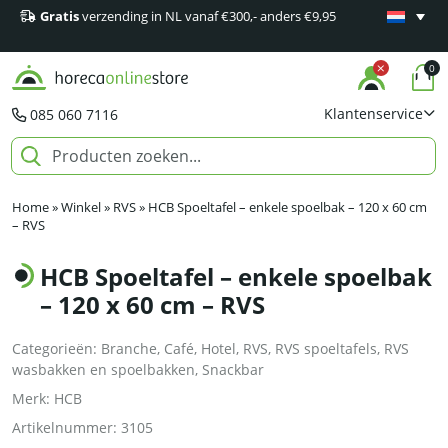
Gratis
verzending in NL vanaf €300,- anders €9,95
Minimaal 1
producten
0
Klantenservice
085 060 7116
Home
»
Winkel
»
RVS
»
HCB Spoeltafel – enkele spoelbak – 120 x 60 cm
– RVS
HCB Spoeltafel – enkele spoelbak
– 120 x 60 cm – RVS
Categorieën:
Branche
,
Café
,
Hotel
,
RVS
,
RVS spoeltafels
,
RVS
wasbakken en spoelbakken
,
Snackbar
Merk:
HCB
Artikelnummer:
3105