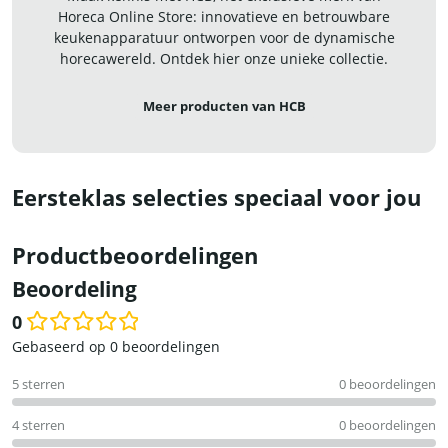
Horeca Online Store: innovatieve en betrouwbare
keukenapparatuur ontworpen voor de dynamische
horecawereld. Ontdek hier onze unieke collectie.
Meer producten van HCB
Eersteklas selecties speciaal voor jou
Productbeoordelingen
Beoordeling
0
Waardering
Gebaseerd op 0 beoordelingen
0
5 sterren
0 beoordelingen
uit
5
4 sterren
0 beoordelingen