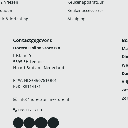
 & vriezen
Keukenapparatuur
ouden
Keukenaccessoires
ir & Inrichting
Afzuiging
Contactgegevens
Be
Horeca Online Store B.V.
Ma
Irislaan 9
Di
5595 EH Leende
Wo
Noord Brabant, Nederland
Do
BTW: NL864507616B01
Vri
KvK: 88114481
Zat
Zo
info@horecaonlinestore.nl
085 060 7116