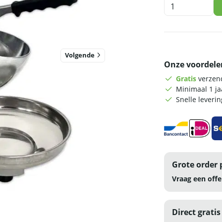
HCB
Icecrusher
-
20
kg
p/u
Volgende
Onze voordele
-
230V
Gratis
verzend
-
Minimaal 1 j
RVS
Snelle leveri
aantal
Grote order 
Vraag een offe
Direct gratis