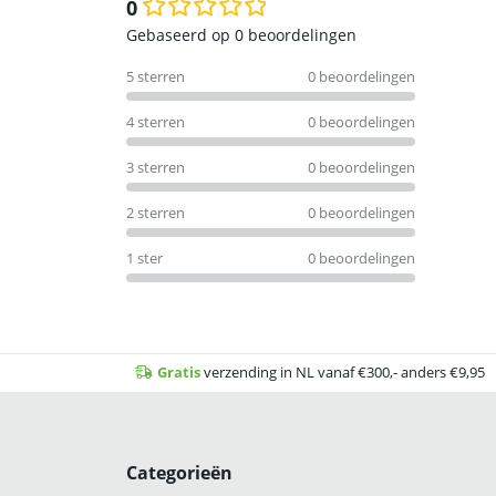
0
Waardering
Gebaseerd op 0 beoordelingen
0
5 sterren
0 beoordelingen
uit
5
4 sterren
0 beoordelingen
3 sterren
0 beoordelingen
2 sterren
0 beoordelingen
1 ster
0 beoordelingen
Gratis
verzending in NL vanaf €300,- anders €9,95
Categorieën