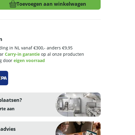
Toevoegen aan winkelwagen
n
ing in NL vanaf €300,- anders €9,95
aar
Carry-in garantie
op al onze producten
ng door
eigen voorraad
plaatsen?
rte aan
 advies