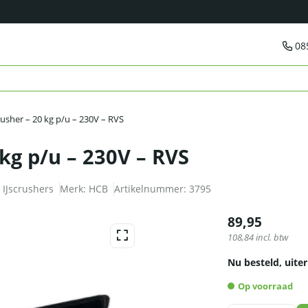
08
usher – 20 kg p/u – 230V – RVS
kg p/u – 230V – RVS
,
IJscrushers
Merk:
HCB
Artikelnummer:
3795
89,95
108,84
incl. btw
Nu besteld, uiter
Op voorraad