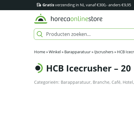
Gratis
verzending in NL vanaf €300,- anders €9,95
Home
»
Winkel
»
Barapparatuur
»
IJscrushers
»
HCB Icecr
HCB Icecrusher – 20 
Categorieën:
Barapparatuur
,
Branche
,
Café
,
Hotel