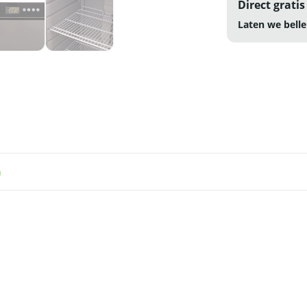
Direct gratis
Laten we belle
n