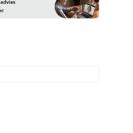
 advies
n!