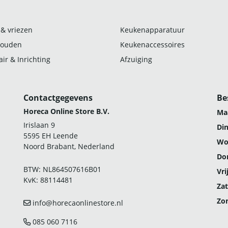
 & vriezen
Keukenapparatuur
ouden
Keukenaccessoires
ir & Inrichting
Afzuiging
Contactgegevens
Be
Horeca Online Store B.V.
Ma
Irislaan 9
Di
5595 EH Leende
Wo
Noord Brabant, Nederland
Do
BTW: NL864507616B01
Vri
KvK: 88114481
Zat
Zo
info@horecaonlinestore.nl
085 060 7116