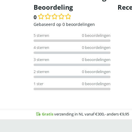
Beoordeling
Rece
0
Waardering
Gebaseerd op 0 beoordelingen
0
5 sterren
0 beoordelingen
uit
5
4 sterren
0 beoordelingen
3 sterren
0 beoordelingen
2 sterren
0 beoordelingen
1 ster
0 beoordelingen
Gratis
verzending in NL vanaf €300,- anders €9,95