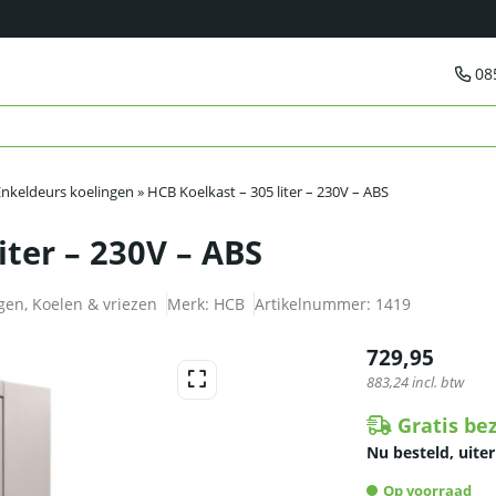
08
Enkeldeurs koelingen
»
HCB Koelkast – 305 liter – 230V – ABS
iter – 230V – ABS
ngen
,
Koelen & vriezen
Merk:
HCB
Artikelnummer:
1419
729,95
883,24
incl. btw
Gratis be
Nu besteld, uiter
Op voorraad