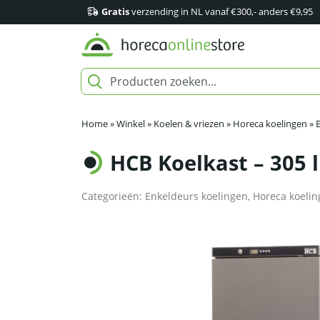
Gratis
verzending in NL vanaf €300,- anders €9,95
Home
»
Winkel
»
Koelen & vriezen
»
Horeca koelingen
»
HCB Koelkast – 305 l
Categorieën:
Enkeldeurs koelingen
,
Horeca koeli