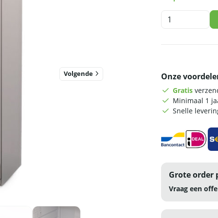
HCB
Koelkast
-
305
liter
-
Volgende
Onze voordele
230V
-
Gratis
verzend
ABS
Minimaal 1 j
aantal
Snelle leveri
Grote order 
Vraag een offe