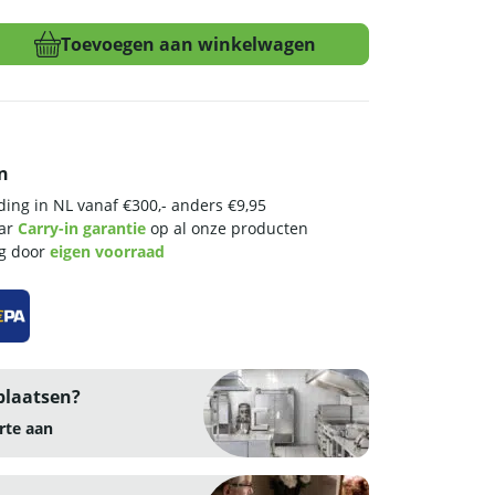
Toevoegen aan winkelwagen
n
ing in NL vanaf €300,- anders €9,95
aar
Carry-in garantie
op al onze producten
ng door
eigen voorraad
plaatsen?
rte aan