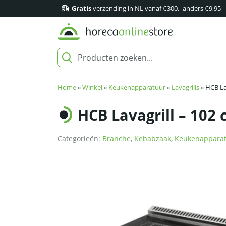
Gratis
verzending in NL vanaf €300,- anders €9,95
Home
»
Winkel
»
Keukenapparatuur
»
Lavagrills
»
HCB La
HCB Lavagrill – 102 
Categorieën:
Branche
,
Kebabzaak
,
Keukenappara