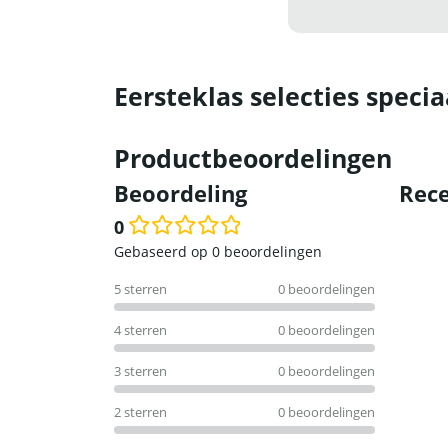
Eersteklas selecties specia
Productbeoordelingen
Beoordeling
Rece
0
Waardering
Gebaseerd op 0 beoordelingen
0
5 sterren
0 beoordelingen
uit
5
4 sterren
0 beoordelingen
3 sterren
0 beoordelingen
2 sterren
0 beoordelingen