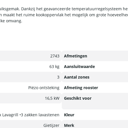
ruiksgemak. Dankzij het geavanceerde temperatuurregelsysteem heb 
n maakt het ruime kookoppervlak het mogelijk om grote hoeveelheden
elke omvang.
2743
Afmetingen
63 kg
Aansluitwaarde
3
Aantal zones
Piëzo ontsteking
Afmeting rooster
16,5 kW
Geschikt voor
x Lavagrill •3 zakken lavastenen
Kleur
Gietijzer
Merk