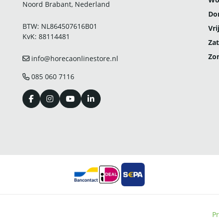
Noord Brabant, Nederland
Do
BTW: NL864507616B01
Vri
KvK: 88114481
Zat
Zo
info@horecaonlinestore.nl
085 060 7116
Pr