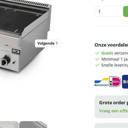
HCB
Lavagrill
-
102
cm
-
Volgende
Onze voordele
16,5
kW
Gratis
verzend
-
Minimaal 1 j
aardgas
Snelle leveri
-
650
series
-
RVS
aantal
Grote order 
Vraag een offe