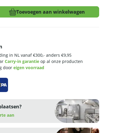
Toevoegen aan winkelwagen
n
ing in NL vanaf €300,- anders €9,95
aar
Carry-in garantie
op al onze producten
ng door
eigen voorraad
plaatsen?
rte aan