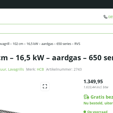
08
vagrill – 102 cm – 16,5 kW – aardgas – 650 series – RVS
cm – 16,5 kW – aardgas – 650 se
tuur
,
Lavagrills
Merk:
HCB
Artikelnummer:
2743
1.349,95
1.633,44
incl. btw
Gratis be
Nu besteld, uiter
Op voorraad