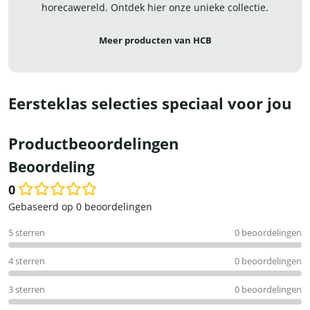
horecawereld. Ontdek hier onze unieke collectie.
Meer producten van HCB
Eersteklas selecties speciaal voor jou
Productbeoordelingen
Beoordeling
0
Waardering
Gebaseerd op 0 beoordelingen
0
5 sterren
0 beoordelingen
uit
5
4 sterren
0 beoordelingen
3 sterren
0 beoordelingen