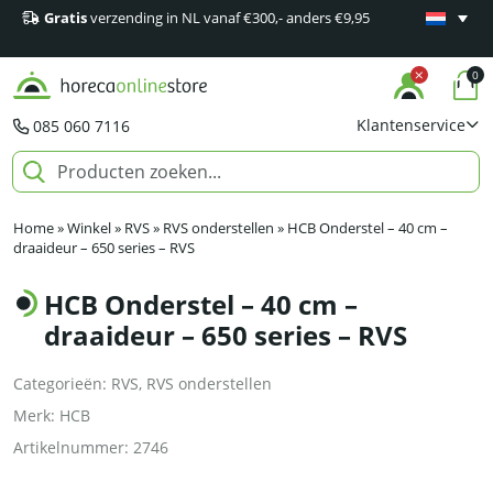
Gratis
verzending in NL vanaf €300,- anders €9,95
Minimaal 1
producten
0
Klantenservice
085 060 7116
Home
»
Winkel
»
RVS
»
RVS onderstellen
»
HCB Onderstel – 40 cm –
draaideur – 650 series – RVS
HCB Onderstel – 40 cm –
draaideur – 650 series – RVS
Categorieën:
RVS
,
RVS onderstellen
Merk:
HCB
Artikelnummer:
2746