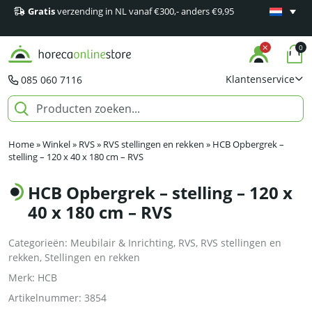
Gratis
verzending in NL vanaf €300,- anders €9,95
Minimaal 1
producten
0
Klantenservice
085 060 7116
Home
»
Winkel
»
RVS
»
RVS stellingen en rekken
»
HCB Opbergrek –
stelling – 120 x 40 x 180 cm – RVS
HCB Opbergrek – stelling – 120 x
40 x 180 cm – RVS
Categorieën:
Meubilair & Inrichting
,
RVS
,
RVS stellingen en
rekken
,
Stellingen en rekken
Merk:
HCB
Artikelnummer:
3854