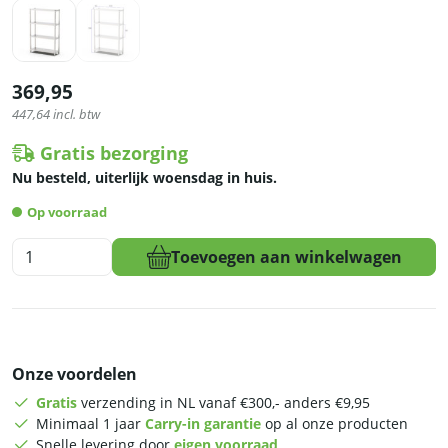
369,95
447,64
incl. btw
Gratis bezorging
Nu besteld, uiterlijk woensdag in huis.
Op voorraad
HCB
Toevoegen aan winkelwagen
Opbergrek
-
stelling
-
120
Onze voordelen
x
40
Gratis
verzending in NL vanaf €300,- anders €9,95
x
Minimaal 1 jaar
Carry-in garantie
op al onze producten
180
Snelle levering door
eigen voorraad