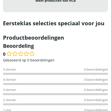
Meer producten van HCB
Eersteklas selecties speciaal voor jou
Productbeoordelingen
Beoordeling
0
Waardering
Gebaseerd op 0 beoordelingen
0
5 sterren
0 beoordelingen
uit
5
4 sterren
0 beoordelingen
3 sterren
0 beoordelingen
2 sterren
0 beoordelingen
1 ster
0 beoordelingen