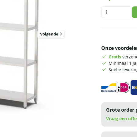
HCB
Opbergrek
-
stelling
Volgende
-
180
Onze voordele
x
40
Gratis
verzend
x
Minimaal 1 j
180
Snelle leveri
cm
-
RVS
aantal
Grote order 
Vraag een offe