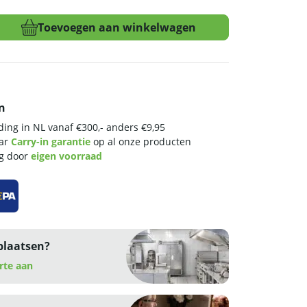
Toevoegen aan winkelwagen
n
ing in NL vanaf €300,- anders €9,95
aar
Carry-in garantie
op al onze producten
ng door
eigen voorraad
plaatsen?
rte aan