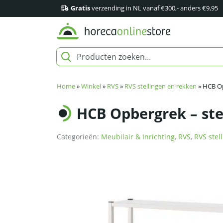
Gratis
verzending in NL vanaf €300,- anders €9,95
Home
»
Winkel
»
RVS
»
RVS stellingen en rekken
»
HCB Op
HCB Opbergrek – stel
Categorieën:
Meubilair & Inrichting
,
RVS
,
RVS stel