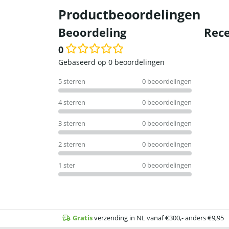
Productbeoordelingen
Beoordeling
Rece
0
Waardering
Gebaseerd op 0 beoordelingen
0
5 sterren
0 beoordelingen
uit
5
4 sterren
0 beoordelingen
3 sterren
0 beoordelingen
2 sterren
0 beoordelingen
1 ster
0 beoordelingen
Gratis
verzending in NL vanaf €300,- anders €9,95