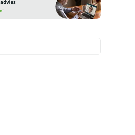
 advies
n!