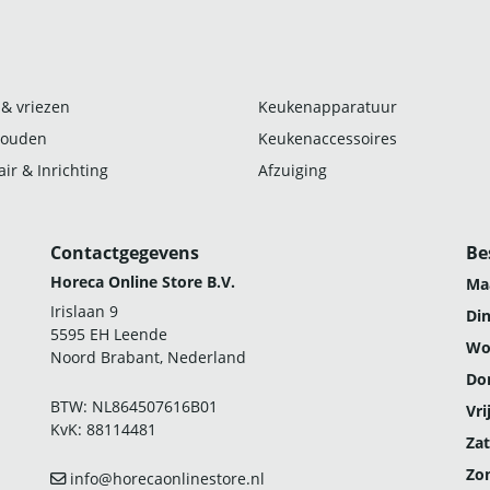
 & vriezen
Keukenapparatuur
ouden
Keukenaccessoires
ir & Inrichting
Afzuiging
Contactgegevens
Be
Horeca Online Store B.V.
Ma
Irislaan 9
Di
5595 EH Leende
Wo
Noord Brabant, Nederland
Do
BTW: NL864507616B01
Vri
KvK: 88114481
Zat
Zo
info@horecaonlinestore.nl