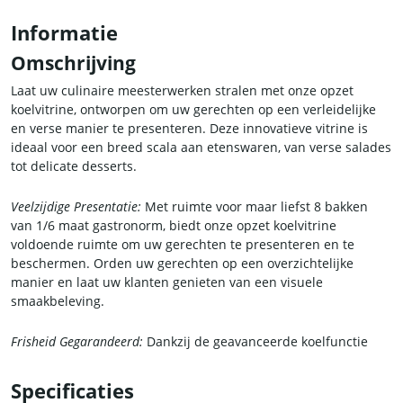
Informatie
Omschrijving
Laat uw culinaire meesterwerken stralen met onze opzet
koelvitrine, ontworpen om uw gerechten op een verleidelijke
en verse manier te presenteren. Deze innovatieve vitrine is
ideaal voor een breed scala aan etenswaren, van verse salades
tot delicate desserts.
Veelzijdige Presentatie:
Met ruimte voor maar liefst 8 bakken
van 1/6 maat gastronorm, biedt onze opzet koelvitrine
voldoende ruimte om uw gerechten te presenteren en te
beschermen. Orden uw gerechten op een overzichtelijke
manier en laat uw klanten genieten van een visuele
smaakbeleving.
Frisheid Gegarandeerd:
Dankzij de geavanceerde koelfunctie
blijven uw gerechten fris en smakelijk gedurende de hele dag.
De opzet koelvitrine is uitgerust met een efficiënt koelsysteem
Specificaties
dat ervoor zorgt dat uw producten op de optimale