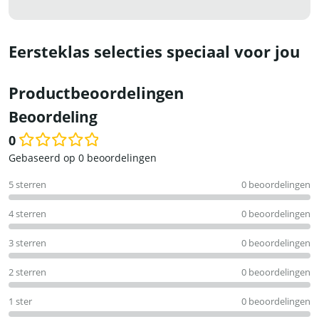
Eersteklas selecties speciaal voor jou
Productbeoordelingen
Beoordeling
0
Waardering
Gebaseerd op 0 beoordelingen
0
5 sterren
0 beoordelingen
uit
5
4 sterren
0 beoordelingen
3 sterren
0 beoordelingen
2 sterren
0 beoordelingen
1 ster
0 beoordelingen