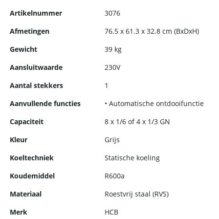
temperatuur worden gehouden, klaar om geserveerd te
Artikelnummer
3076
worden.
Afmetingen
76.5 x 61.3 x 32.8 cm (BxDxH)
Stijlvol en Duurzaam Ontwerp:
Onze opzet koelvitrine
Gewicht
39 kg
combineert functionaliteit met elegantie. De doorzichtige kap,
gemaakt van hoogwaardig kunststof, sluit de vitrine af en
Aansluitwaarde
230V
beschermt uw gerechten tegen externe invloeden, terwijl het
tegelijkertijd een helder zicht biedt op de heerlijkheden
Aantal stekkers
1
binnenin.
Aanvullende functies
• Automatische ontdooifunctie
Perfect voor Horecagelegenheden:
Of u nu een café, restaurant,
Capaciteit
8 x 1/6 of 4 x 1/3 GN
of delicatessenwinkel heeft, onze opzet koelvitrine is een must-
have voor elke horecagelegenheid die zijn gerechten op een
Kleur
Grijs
aantrekkelijke manier wil presenteren. Trek de aandacht van
voorbijgangers en verhoog de verkoop met deze eyecatcher op
Koeltechniek
Statische koeling
uw toonbank.
Koudemiddel
R600a
Materiaal
Roestvrij staal (RVS)
Merk
HCB