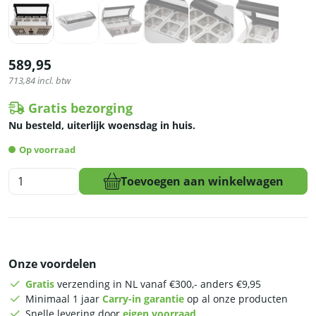
589,95
713,84
incl. btw
Gratis bezorging
Nu besteld, uiterlijk woensdag in huis.
Op voorraad
HCB
Toevoegen aan winkelwagen
Opzet
koelvitrine
-
8
x
Onze voordelen
1/6
GN
Gratis
verzending in NL vanaf €300,- anders €9,95
-
Minimaal 1 jaar
Carry-in garantie
op al onze producten
67
Snelle levering door
eigen voorraad