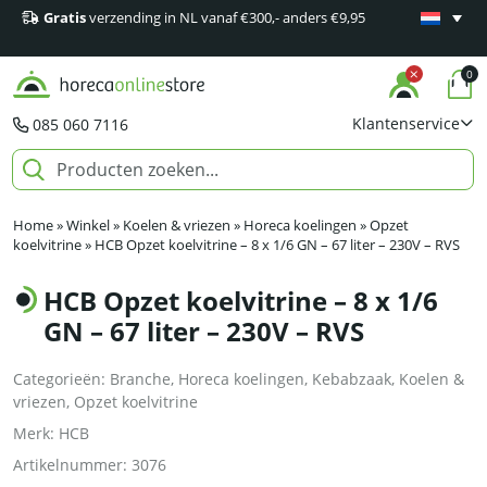
Gratis
verzending in NL vanaf €300,- anders €9,95
Minimaal 1
producten
0
Klantenservice
085 060 7116
Home
»
Winkel
»
Koelen & vriezen
»
Horeca koelingen
»
Opzet
koelvitrine
»
HCB Opzet koelvitrine – 8 x 1/6 GN – 67 liter – 230V – RVS
HCB Opzet koelvitrine – 8 x 1/6
GN – 67 liter – 230V – RVS
Categorieën:
Branche
,
Horeca koelingen
,
Kebabzaak
,
Koelen &
vriezen
,
Opzet koelvitrine
Merk:
HCB
Artikelnummer:
3076