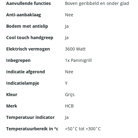
Aanvullende functies
Boven geribbeld en onder glad
Anti-aanbaklaag
Nee
Bodem met antislip
Ja
Cool touch handgreep
Ja
Elektrisch vermogen
3600 Watt
Inbegrepen
1x Paninigrill
Indicatie afgerond
Nee
Indicatielampje
Y
Kleur
Grijs
Merk
HCB
Temperatuur indicator
Ja
Temperatuurbereik in °c
+50˚C tot +300˚C