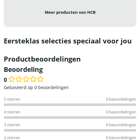
Meer producten van HCB
Eersteklas selecties speciaal voor jou
Productbeoordelingen
Beoordeling
0
Waardering
Gebaseerd op 0 beoordelingen
0
5 sterren
0 beoordelingen
uit
5
4 sterren
0 beoordelingen
3 sterren
0 beoordelingen
2 sterren
0 beoordelingen