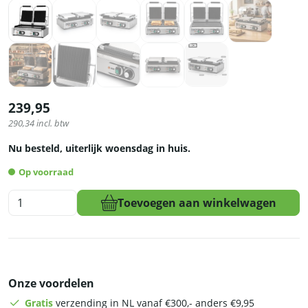
239,95
290,34
incl. btw
Nu besteld, uiterlijk woensdag in huis.
Op voorraad
HCB
Toevoegen aan winkelwagen
Paninigrill
-
geribbeld/glad
-
dubbel
Onze voordelen
-
230V
Gratis
verzending in NL vanaf €300,- anders €9,95