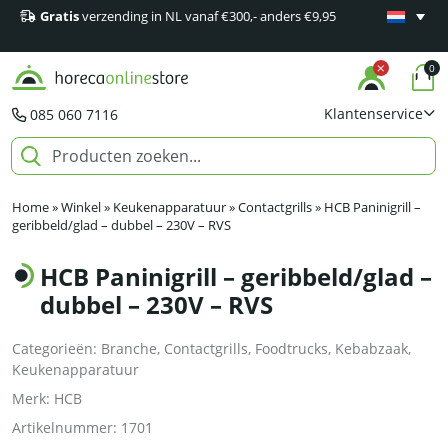
Gratis
verzending in NL vanaf €300,- anders €9,95
Minimaal 1
producten
0
Klantenservice
085 060 7116
Home
»
Winkel
»
Keukenapparatuur
»
Contactgrills
»
HCB Paninigrill –
geribbeld/glad – dubbel – 230V – RVS
HCB Paninigrill – geribbeld/glad –
dubbel – 230V – RVS
Categorieën:
Branche
,
Contactgrills
,
Foodtrucks
,
Kebabzaak
,
Keukenapparatuur
Merk:
HCB
Artikelnummer:
1701