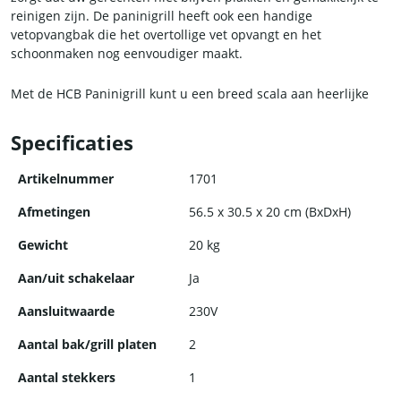
reinigen zijn. De paninigrill heeft ook een handige
vetopvangbak die het overtollige vet opvangt en het
schoonmaken nog eenvoudiger maakt.
Met de HCB Paninigrill kunt u een breed scala aan heerlijke
gerechten bereiden, van gegrilde kaas sandwiches tot panini’s
met gegrilde groenten en vlees.
Specificaties
Artikelnummer
1701
Afmetingen
56.5 x 30.5 x 20 cm (BxDxH)
Gewicht
20 kg
Aan/uit schakelaar
Ja
Aansluitwaarde
230V
Aantal bak/grill platen
2
Aantal stekkers
1