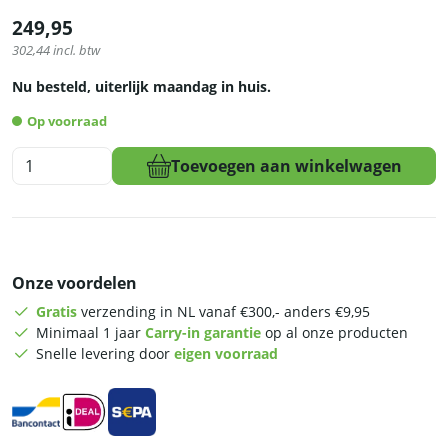
249,95
302,44
incl. btw
Nu besteld, uiterlijk maandag in huis.
Op voorraad
HCB
Toevoegen aan winkelwagen
Paninigrill
-
glad
-
dubbel
Onze voordelen
-
230V
Gratis
verzending in NL vanaf €300,- anders €9,95
-
Minimaal 1 jaar
Carry-in garantie
op al onze producten
RVS
Snelle levering door
eigen voorraad
aantal