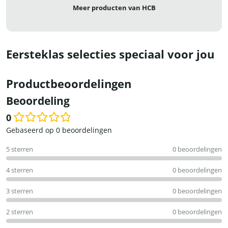
Meer producten van HCB
Eersteklas selecties speciaal voor jou
Productbeoordelingen
Beoordeling
0
Waardering
Gebaseerd op 0 beoordelingen
0
5 sterren
0 beoordelingen
uit
5
4 sterren
0 beoordelingen
3 sterren
0 beoordelingen
2 sterren
0 beoordelingen