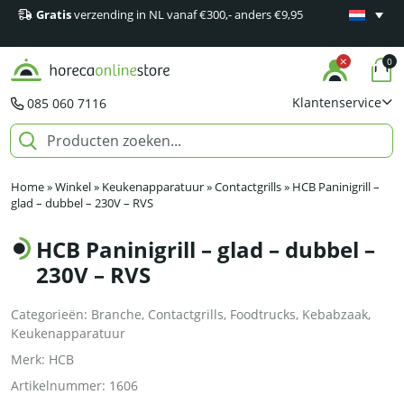
Gratis
verzending in NL vanaf €300,- anders €9,95
Minimaal 1
producten
0
Klantenservice
085 060 7116
Home
»
Winkel
»
Keukenapparatuur
»
Contactgrills
»
HCB Paninigrill –
glad – dubbel – 230V – RVS
HCB Paninigrill – glad – dubbel –
230V – RVS
Categorieën:
Branche
,
Contactgrills
,
Foodtrucks
,
Kebabzaak
,
Keukenapparatuur
Merk:
HCB
Artikelnummer:
1606