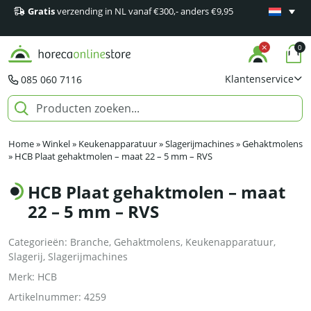
Gratis
verzending in NL vanaf €300,- anders €9,95
Minimaal 1
producten
0
Klantenservice
085 060 7116
Home
»
Winkel
»
Keukenapparatuur
»
Slagerijmachines
»
Gehaktmolens
»
HCB Plaat gehaktmolen – maat 22 – 5 mm – RVS
HCB Plaat gehaktmolen – maat
22 – 5 mm – RVS
Categorieën:
Branche
,
Gehaktmolens
,
Keukenapparatuur
,
Slagerij
,
Slagerijmachines
Merk:
HCB
Artikelnummer:
4259