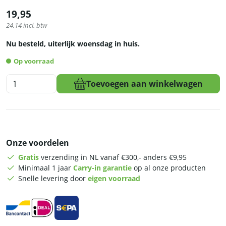
19,95
24,14
incl. btw
Nu besteld, uiterlijk woensdag in huis.
Op voorraad
HCB
Toevoegen aan winkelwagen
Plaat
gehaktmolen
-
maat
22
Onze voordelen
-
5
Gratis
verzending in NL vanaf €300,- anders €9,95
mm
Minimaal 1 jaar
Carry-in garantie
op al onze producten
-
Snelle levering door
eigen voorraad
RVS
aantal