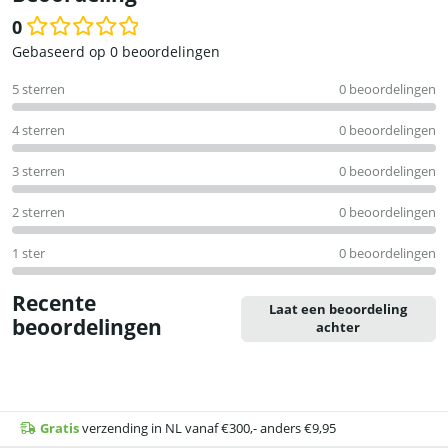
0
Waardering
Gebaseerd op 0 beoordelingen
0
5 sterren
0 beoordelingen
uit
5
4 sterren
0 beoordelingen
3 sterren
0 beoordelingen
2 sterren
0 beoordelingen
1 ster
0 beoordelingen
Recente
Laat een beoordeling
beoordelingen
achter
Gratis
verzending in NL vanaf €300,- anders €9,95