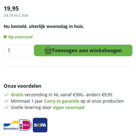
19,95
24,14
incl. btw
Nu besteld, uiterlijk woensdag in huis.
Op voorraad
HCB
Toevoegen aan winkelwagen
Plaat
gehaktmolen
-
maat
22
Onze voordelen
-
8
Gratis
verzending in NL vanaf €300,- anders €9,95
mm
Minimaal 1 jaar
Carry-in garantie
op al onze producten
-
Snelle levering door
eigen voorraad
RVS
aantal