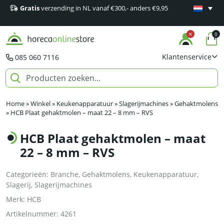
Gratis
verzending in NL vanaf €300,- anders €9,95
Minimaal 1
producten
0
Klantenservice
085 060 7116
Home
»
Winkel
»
Keukenapparatuur
»
Slagerijmachines
»
Gehaktmolens
»
HCB Plaat gehaktmolen – maat 22 – 8 mm – RVS
HCB Plaat gehaktmolen – maat
22 – 8 mm – RVS
Categorieën:
Branche
,
Gehaktmolens
,
Keukenapparatuur
,
Slagerij
,
Slagerijmachines
Merk:
HCB
Artikelnummer:
4261