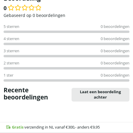
0
Waardering
Gebaseerd op 0 beoordelingen
0
5 sterren
0 beoordelingen
uit
5
4 sterren
0 beoordelingen
3 sterren
0 beoordelingen
2 sterren
0 beoordelingen
1 ster
0 beoordelingen
Recente
Laat een beoordeling
beoordelingen
achter
Gratis
verzending in NL vanaf €300,- anders €9,95