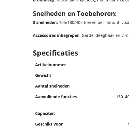
Snelheden en Toebehoren:
3 snelheden:
105/180/408 toeren per minuut, voor
Accessoires inbegrepen:
Garde, deeghaak en vlind
ingrediënten.
Specificaties
Deze HCB planeetmenger is ideaal voor professio
verschillende mengtaken. De 20-liter mengkom bied
Artikelnummer
het bereiden van verschillende soorten deeg en 
Gewicht
Aantal snelheden
Aanvullende functies
180, 4
Capaciteit
Geschikt voor