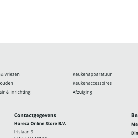
 & vriezen
Keukenapparatuur
ouden
Keukenaccessoires
ir & Inrichting
Afzuiging
Contactgegevens
Be
Horeca Online Store B.V.
Ma
Irislaan 9
Di