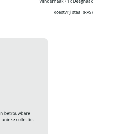
Vlinderhaak • 1x Deeghaak
Roestvrij staal (RVS)
 en betrouwbare
nieke collectie.