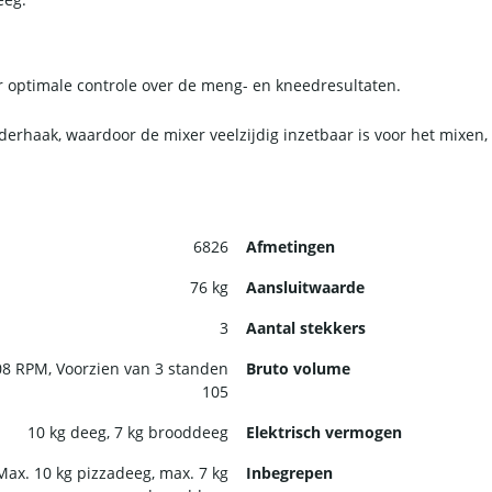
 optimale controle over de meng- en kneedresultaten.
erhaak, waardoor de mixer veelzijdig inzetbaar is voor het mixen
nals die een betrouwbare en robuuste machine nodig hebben om co
t voldoende capaciteit voor middelgrote bereidingen, en de versch
6826
Afmetingen
mengsels.
76 kg
Aansluitwaarde
3
Aantal stekkers
08 RPM, Voorzien van 3 standen
Bruto volume
105
10 kg deeg, 7 kg brooddeeg
Elektrisch vermogen
Max. 10 kg pizzadeeg, max. 7 kg
Inbegrepen