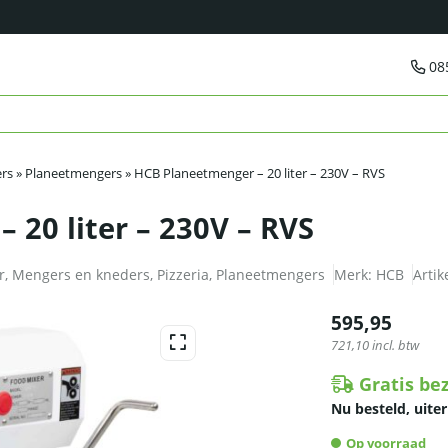
08
rs
»
Planeetmengers
»
HCB Planeetmenger – 20 liter – 230V – RVS
 20 liter – 230V – RVS
r
,
Mengers en kneders
,
Pizzeria
,
Planeetmengers
Merk:
HCB
Arti
595,95
721,10
incl. btw
Gratis be
Nu besteld, uiter
Op voorraad