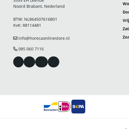
5595 EH Leende
Wo
Noord Brabant, Nederland
Do
BTW: NL864507616B01
Vri
KvK: 88114481
Zat
Zo
info@horecaonlinestore.nl
085 060 7116