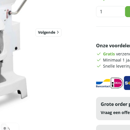
HCB
Planeetmenger
-
20
Volgende
liter
-
Onze voordele
230V
-
Gratis
verzend
RVS
Minimaal 1 j
aantal
Snelle leveri
Grote order 
Vraag een offe