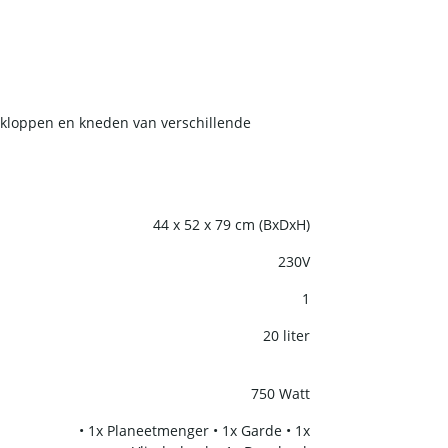
, kloppen en kneden van verschillende
nsistent perfecte resultaten te behalen bij
illende snelheden zorgen voor flexibiliteit bij
44 x 52 x 79 cm (BxDxH)
230V
1
20 liter
750 Watt
• 1x Planeetmenger • 1x Garde • 1x