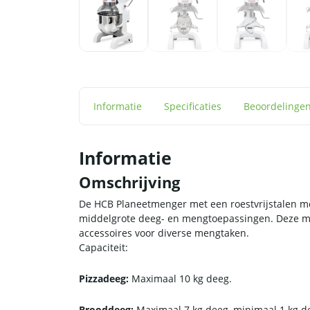
Informatie
Specificaties
Beoordelinge
Informatie
Omschrijving
De HCB Planeetmenger met een roestvrijstalen men
middelgrote deeg- en mengtoepassingen. Deze mix
accessoires voor diverse mengtaken.
Capaciteit:
Pizzadeeg:
Maximaal 10 kg deeg.
Brooddeeg:
Maximaal 7 kg deeg, minimaal 1 kg d