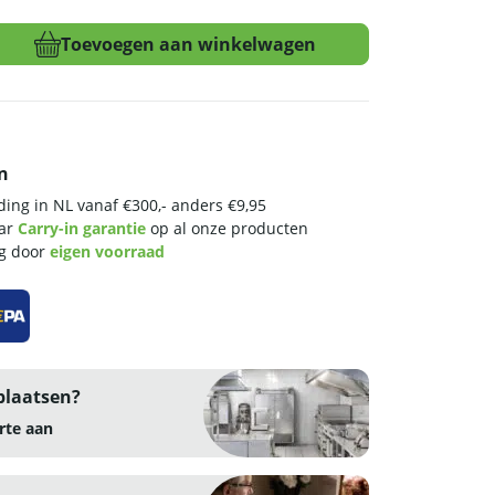
Toevoegen aan winkelwagen
n
ing in NL vanaf €300,- anders €9,95
aar
Carry-in garantie
op al onze producten
ng door
eigen voorraad
plaatsen?
rte aan