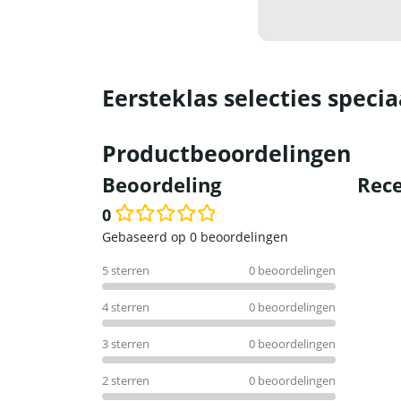
Eersteklas selecties specia
Productbeoordelingen
Beoordeling
Rece
0
Waardering
Gebaseerd op 0 beoordelingen
0
5 sterren
0 beoordelingen
uit
5
4 sterren
0 beoordelingen
3 sterren
0 beoordelingen
2 sterren
0 beoordelingen