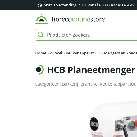
Gratis
verzending in NL vanaf €300,- anders €9,95
Home
»
Winkel
»
Keukenapparatuur
»
Mengers en knede
HCB Planeetmenger –
Categorieën:
Bakkerij
,
Branche
,
Keukenapparatuu