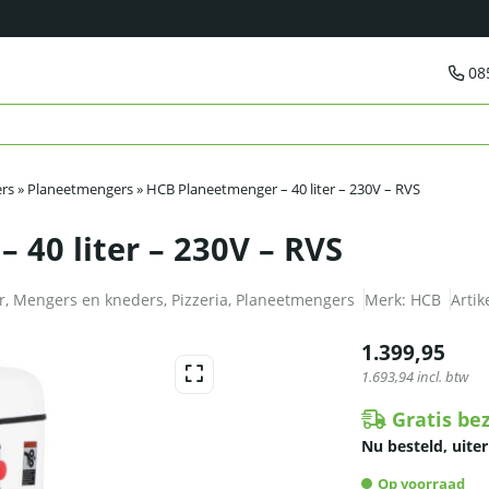
08
rs
»
Planeetmengers
»
HCB Planeetmenger – 40 liter – 230V – RVS
 40 liter – 230V – RVS
r
,
Mengers en kneders
,
Pizzeria
,
Planeetmengers
Merk:
HCB
Arti
1.399,95
1.693,94
incl. btw
Gratis be
Nu besteld, uiter
Op voorraad