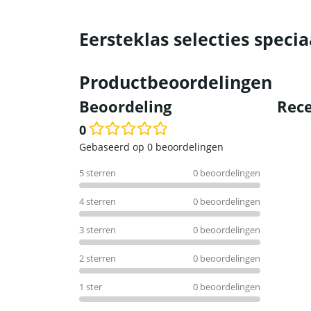
Eersteklas selecties specia
Productbeoordelingen
Beoordeling
Rece
0
Waardering
Gebaseerd op 0 beoordelingen
0
5 sterren
0 beoordelingen
uit
5
4 sterren
0 beoordelingen
3 sterren
0 beoordelingen
2 sterren
0 beoordelingen
1 ster
0 beoordelingen