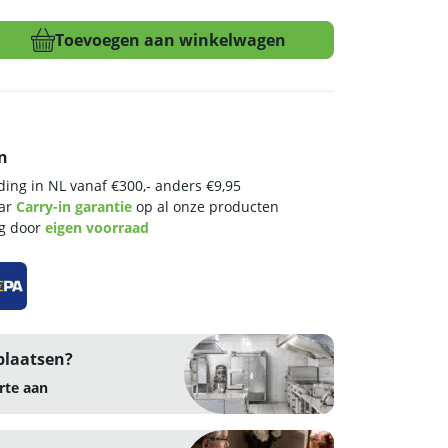
Toevoegen aan winkelwagen
n
ing in NL vanaf €300,- anders €9,95
aar
Carry-in garantie
op al onze producten
ng door
eigen voorraad
plaatsen?
rte aan