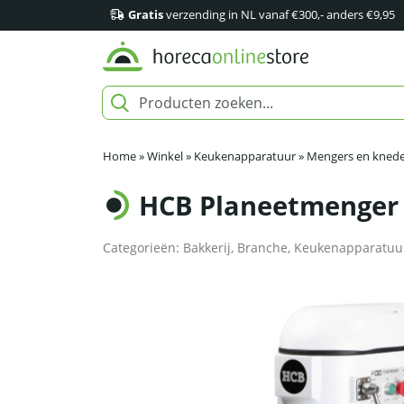
Gratis
verzending in NL vanaf €300,- anders €9,95
Home
»
Winkel
»
Keukenapparatuur
»
Mengers en knede
HCB Planeetmenger –
Categorieën:
Bakkerij
,
Branche
,
Keukenapparatuu