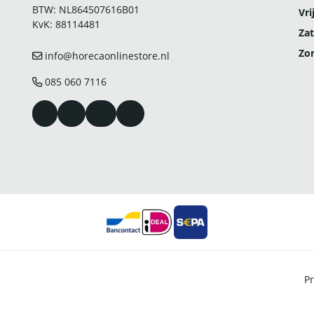
BTW: NL864507616B01
Vri
KvK: 88114481
Zat
Zo
info@horecaonlinestore.nl
085 060 7116
Pr