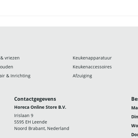
 & vriezen
Keukenapparatuur
ouden
Keukenaccessoires
ir & Inrichting
Afzuiging
Contactgegevens
Be
Horeca Online Store B.V.
Ma
Irislaan 9
Di
5595 EH Leende
Wo
Noord Brabant, Nederland
Do