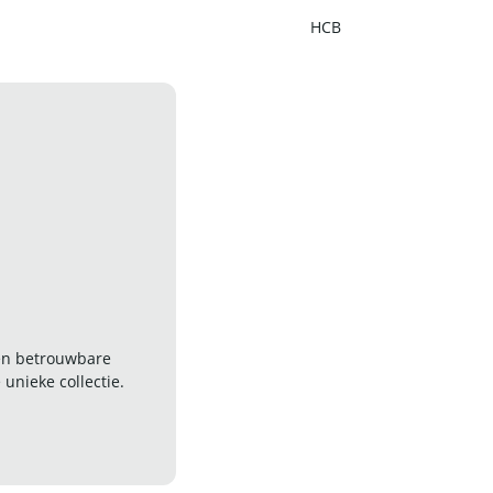
HCB
 en betrouwbare
nieke collectie.