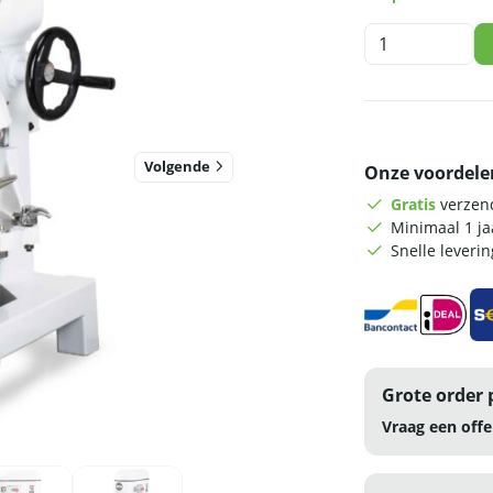
HCB
Planeetmenger
-
40
liter
-
Volgende
Onze voordele
230V
-
Gratis
verzend
RVS
Minimaal 1 j
aantal
Snelle leveri
Grote order 
Vraag een offe