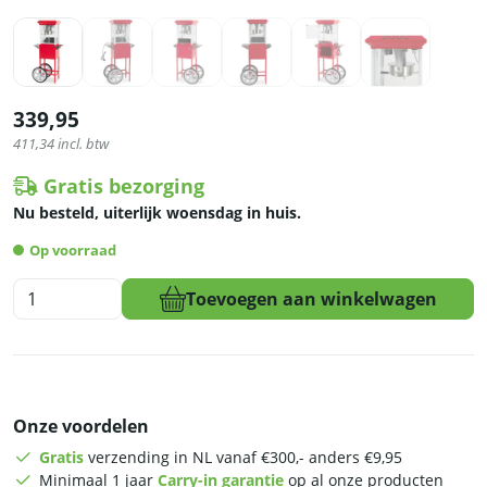
339,95
411,34
incl. btw
Gratis bezorging
Nu besteld, uiterlijk woensdag in huis.
Op voorraad
HCB
Toevoegen aan winkelwagen
Popcornmachine
-
compact
met
onderstel
Onze voordelen
-
rood
Gratis
verzending in NL vanaf €300,- anders €9,95
-
Minimaal 1 jaar
Carry-in garantie
op al onze producten