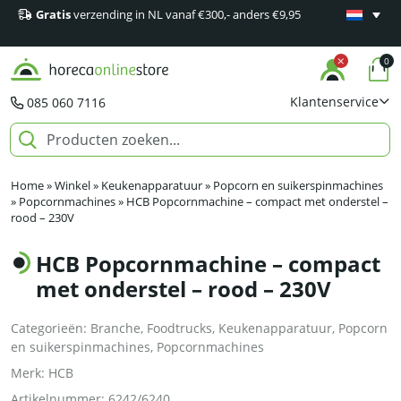
Gratis
verzending in NL vanaf €300,- anders €9,95
Minimaal 1
producten
0
Klantenservice
085 060 7116
Home
»
Winkel
»
Keukenapparatuur
»
Popcorn en suikerspinmachines
»
Popcornmachines
»
HCB Popcornmachine – compact met onderstel –
rood – 230V
HCB Popcornmachine – compact
met onderstel – rood – 230V
Categorieën:
Branche
,
Foodtrucks
,
Keukenapparatuur
,
Popcorn
en suikerspinmachines
,
Popcornmachines
Merk:
HCB
Artikelnummer:
6242/6240