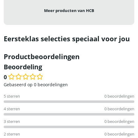
Meer producten van HCB
Eersteklas selecties speciaal voor jou
Productbeoordelingen
Beoordeling
0
Waardering
Gebaseerd op 0 beoordelingen
0
5 sterren
0 beoordelingen
uit
5
4 sterren
0 beoordelingen
3 sterren
0 beoordelingen
2 sterren
0 beoordelingen