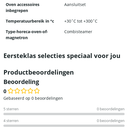
Oven accessoires
Aansluitset
inbegrepen
Temperatuurbereik in °c
+30˚C tot +300˚C
Type-horeca-oven-of-
Combisteamer
magnetron
Eersteklas selecties speciaal voor jou
Productbeoordelingen
Beoordeling
0
Waardering
Gebaseerd op 0 beoordelingen
0
5 sterren
0 beoordelingen
uit
5
4 sterren
0 beoordelingen