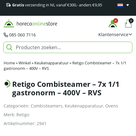
Gratis
verzending in NL vanaf €300,- anders €9,95
Minimaal 1
producten
0
Klantenservice
085 060 7116
Home
»
Winkel
»
Keukenapparatuur
»
Retigo Combisteamer – 7x 1/1
gastronorm – 400V – RVS
Retigo Combisteamer – 7x 1/1
gastronorm – 400V – RVS
Categorieën:
Combisteamers
,
Keukenapparatuur
,
Ovens
Merk:
Retigo
Artikelnummer:
2941