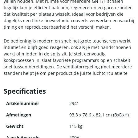
willen houden. Met ruimte voor meerdere GN 1/1 schalen
tegelijk kun je efficiënt batchen, regenereren en garen zonder
dat kwaliteit per plateau wisselt. Ideaal voor bedrijven die
dagelijks een flinke hoeveelheid couverts verwerken en waarbij
timing en reproduceerbaarheid het verschil maken.
De bediening is modern en snel: het grote touchscreen werkt
intuïtief en blijft goed reageren, ook als je met handschoenen
werkt of midden in de spits zit. Je stelt eenvoudig
kookprocessen in, slaat favoriete programma’s op en schakelt
snel tussen bereidingen. De ventilatorregeling (met meerdere
standen) helpt je om per product de juiste luchtcirculatie te
kiezen, van delicate bereidingen tot stevige ovenloads.
Specificaties
Ook aan schoonmaak en energieverbruik is gedacht. Het
automatische reinigingssysteem neemt het dagelijkse
Artikelnummer
2941
poetswerk grotendeels uit handen, terwijl de goed geïsoleerde
deurconstructie warmte beter binnenhoudt. Dat merk je in
Afmetingen
93.3 x 78.6 x 82.1 cm (BxDxH)
gebruik: stabielere temperaturen, prettiger werken in een
warme keuken en minder onnodig energieverlies. Via
Gewicht
115 kg
netwerkconnectiviteit kun je bovendien HACCP-gegevens
Aansluitwaarde
400V