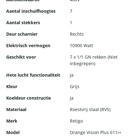
inzichtelijk maken, wat handig is voor controle, registratie en
procesbewaking.
Aantal inschuifhoogtes
7
Aantal stekkers
1
Deur scharnier
Rechts
Elektrisch vermogen
10900 Watt
Geschikt voor
7 x 1/1 GN rekken (Niet
inbegrepen)
Hete lucht functionaliteit
Ja
Kleur
Grijs
Koeldeur constructie
Ja
Materiaal
Roestvrij staal (RVS)
Merk
Retigo
Model
Orange Vision Plus 611i+