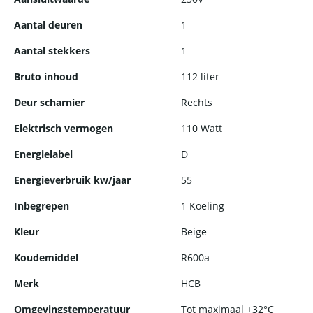
gebouwd om langdurige prestaties te leveren. Met
hoogwaardige materialen en een robuuste constructie kunt u
Aantal deuren
1
vertrouwen op de betrouwbaarheid van deze koeling, dag in
Aantal stekkers
1
dag uit.
Bruto inhoud
112 liter
Deur scharnier
Rechts
Elektrisch vermogen
110 Watt
Energielabel
D
Energieverbruik kw/jaar
55
Inbegrepen
1 Koeling
Kleur
Beige
Koudemiddel
R600a
Merk
HCB
Omgevingstemperatuur
Tot maximaal +32°C