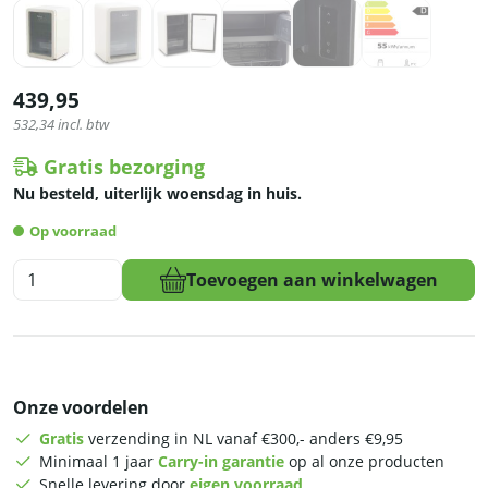
439,95
532,34
incl. btw
Gratis bezorging
Nu besteld, uiterlijk woensdag in huis.
Op voorraad
HCB
Toevoegen aan winkelwagen
Retro
glasdeurkoeling
met
vriesvak
-
Onze voordelen
112
liter
Gratis
verzending in NL vanaf €300,- anders €9,95
-
Minimaal 1 jaar
Carry-in garantie
op al onze producten
230V
Snelle levering door
eigen voorraad