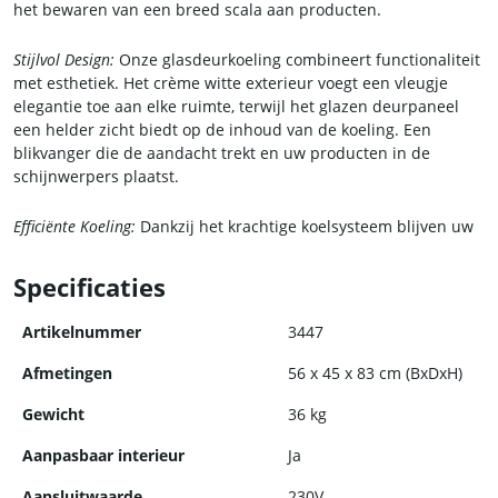
het bewaren van een breed scala aan producten.
Stijlvol Design:
Onze glasdeurkoeling combineert functionaliteit
met esthetiek. Het crème witte exterieur voegt een vleugje
elegantie toe aan elke ruimte, terwijl het glazen deurpaneel
een helder zicht biedt op de inhoud van de koeling. Een
blikvanger die de aandacht trekt en uw producten in de
schijnwerpers plaatst.
Efficiënte Koeling:
Dankzij het krachtige koelsysteem blijven uw
producten op de optimale temperatuur om hun versheid te
behouden. Het zwarte interieur zorgt voor een stijlvol contrast
Specificaties
en biedt een ideale omgeving voor het bewaren van
zuivelproducten, dranken, snacks en meer.
Artikelnummer
3447
Handig Vriesvak:
Met het ingebouwde vriesvak kunt u ook
Afmetingen
56 x 45 x 83 cm (BxDxH)
diepgevroren producten binnen handbereik houden. Of het
Gewicht
36 kg
nu gaat om ijs, bevroren desserts of ingevroren voedsel, dit
vriesvak biedt extra opslagruimte voor uw assortiment.
Aanpasbaar interieur
Ja
Duurzaamheid en Betrouwbaarheid:
Onze glasdeurkoeling is
Aansluitwaarde
230V