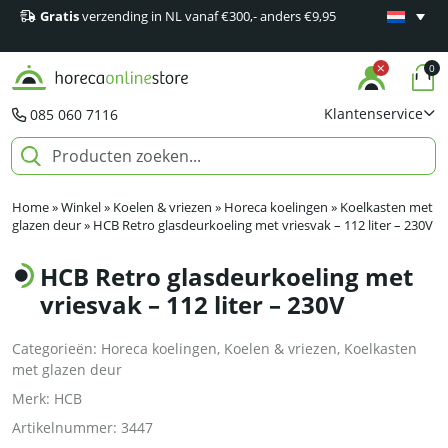
Gratis
verzending in NL vanaf €300,- anders €9,95
Minimaal 1
producten
0
Klantenservice
085 060 7116
Home
»
Winkel
»
Koelen & vriezen
»
Horeca koelingen
»
Koelkasten met
glazen deur
»
HCB Retro glasdeurkoeling met vriesvak – 112 liter – 230V
HCB Retro glasdeurkoeling met
vriesvak – 112 liter – 230V
Categorieën:
Horeca koelingen
,
Koelen & vriezen
,
Koelkasten
met glazen deur
Merk:
HCB
Artikelnummer:
3447