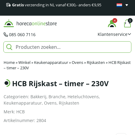
Gratis
verzending in NL vanaf €300,- anders €9,95
Minimaal 1
producten
0
Klantenservice
085 060 7116
Home
»
Winkel
»
Keukenapparatuur
»
Ovens
»
Rijskasten
»
HCB Rijskast
– timer – 230V
HCB Rijskast – timer – 230V
Categorieën:
Bakkerij
,
Branche
,
Heteluchtovens
,
Keukenapparatuur
,
Ovens
,
Rijskasten
Merk:
HCB
Artikelnummer:
2804