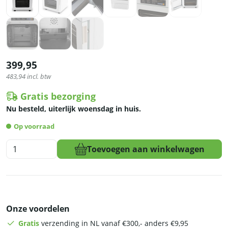
399,95
483,94
incl. btw
Gratis bezorging
Nu besteld, uiterlijk woensdag in huis.
Op voorraad
HCB
Toevoegen aan winkelwagen
Rijskast
-
timer
-
230V
Onze voordelen
aantal
Gratis
verzending in NL vanaf €300,- anders €9,95