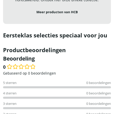
Meer producten van HCB
Eersteklas selecties speciaal voor jou
Productbeoordelingen
Beoordeling
0
Waardering
Gebaseerd op 0 beoordelingen
0
5 sterren
0 beoordelingen
uit
5
4 sterren
0 beoordelingen
3 sterren
0 beoordelingen