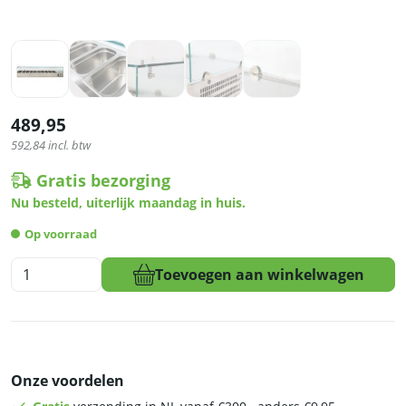
489,95
592,84
incl. btw
Gratis bezorging
Nu besteld, uiterlijk maandag in huis.
Op voorraad
HCB
Toevoegen aan winkelwagen
Opzetkoelvitrine
-
Saladière
met
glas
Onze voordelen
-
10