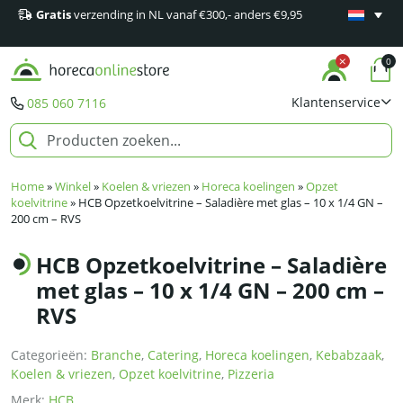
Gratis
verzending in NL vanaf €300,- anders €9,95
Minimaal 1
producten
0
Klantenservice
085 060 7116
Home
»
Winkel
»
Koelen & vriezen
»
Horeca koelingen
»
Opzet
koelvitrine
»
HCB Opzetkoelvitrine – Saladière met glas – 10 x 1/4 GN –
200 cm – RVS
HCB Opzetkoelvitrine – Saladière
met glas – 10 x 1/4 GN – 200 cm –
RVS
Categorieën:
Branche
,
Catering
,
Horeca koelingen
,
Kebabzaak
,
Koelen & vriezen
,
Opzet koelvitrine
,
Pizzeria
Merk:
HCB