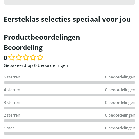
Eersteklas selecties speciaal voor jou
Productbeoordelingen
Beoordeling
0
Waardering
Gebaseerd op 0 beoordelingen
0
5 sterren
0 beoordelingen
uit
5
4 sterren
0 beoordelingen
3 sterren
0 beoordelingen
2 sterren
0 beoordelingen
1 ster
0 beoordelingen