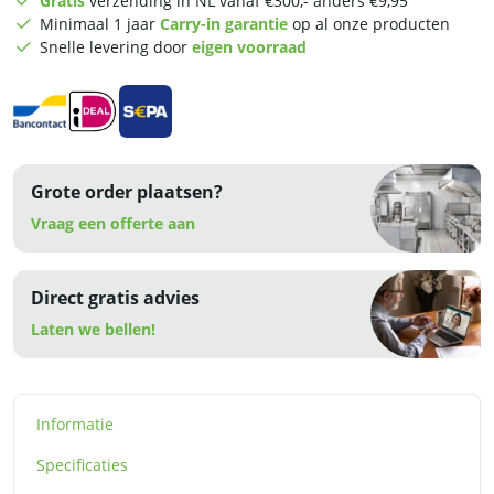
Gratis
verzending in NL vanaf €300,- anders €9,95
x
Minimaal 1 jaar
Carry-in garantie
op al onze producten
1/4
Snelle levering door
eigen voorraad
GN
-
200
cm
-
RVS
Grote order plaatsen?
aantal
Vraag een offerte aan
Direct gratis advies
Laten we bellen!
Informatie
Specificaties