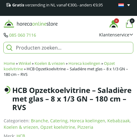
Gratis
verzending in NL vanaf €300,- anders €9,95
Minimaal 1
producten
0
Klantenservice
085 060 7116
Home
»
Winkel
»
Koelen & vriezen
»
Horeca koelingen
»
Opzet
koelvitrine
»
HCB Opzetkoelvitrine – Saladière met glas – 8 x 1/3 GN –
180 cm – RVS
HCB Opzetkoelvitrine – Saladière
met glas – 8 x 1/3 GN – 180 cm –
RVS
Categorieën:
Branche
,
Catering
,
Horeca koelingen
,
Kebabzaak
,
Koelen & vriezen
,
Opzet koelvitrine
,
Pizzeria
Merk:
HCB