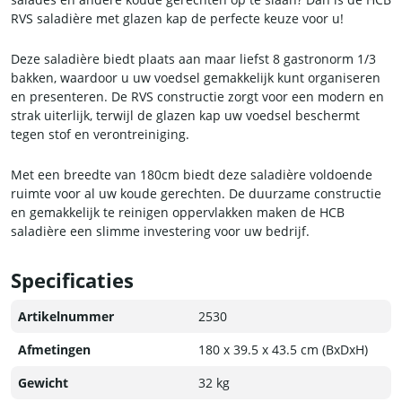
RVS saladière met glazen kap de perfecte keuze voor u!
Deze saladière biedt plaats aan maar liefst 8 gastronorm 1/3
bakken, waardoor u uw voedsel gemakkelijk kunt organiseren
en presenteren. De RVS constructie zorgt voor een modern en
strak uiterlijk, terwijl de glazen kap uw voedsel beschermt
tegen stof en verontreiniging.
Met een breedte van 180cm biedt deze saladière voldoende
ruimte voor al uw koude gerechten. De duurzame constructie
en gemakkelijk te reinigen oppervlakken maken de HCB
saladière een slimme investering voor uw bedrijf.
Kies voor de kwaliteit en stijl van HCB en bestel uw RVS
Specificaties
saladière met glazen kap vandaag nog
Artikelnummer
2530
Afmetingen
180 x 39.5 x 43.5 cm (BxDxH)
Gewicht
32 kg