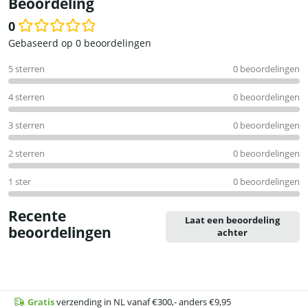
Beoordeling
0
Waardering
Gebaseerd op 0 beoordelingen
0
5 sterren
0 beoordelingen
uit
5
4 sterren
0 beoordelingen
3 sterren
0 beoordelingen
2 sterren
0 beoordelingen
1 ster
0 beoordelingen
Recente
Laat een beoordeling
beoordelingen
achter
Gratis
verzending in NL vanaf €300,- anders €9,95