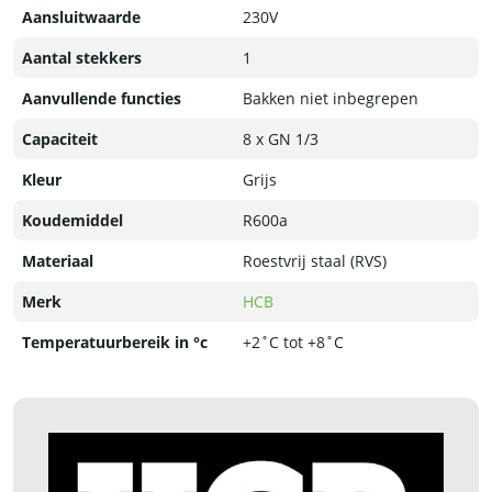
Aansluitwaarde
230V
Aantal stekkers
1
Aanvullende functies
Bakken niet inbegrepen
Capaciteit
8 x GN 1/3
Kleur
Grijs
Koudemiddel
R600a
Materiaal
Roestvrij staal (RVS)
Merk
HCB
Temperatuurbereik in °c
+2˚C tot +8˚C