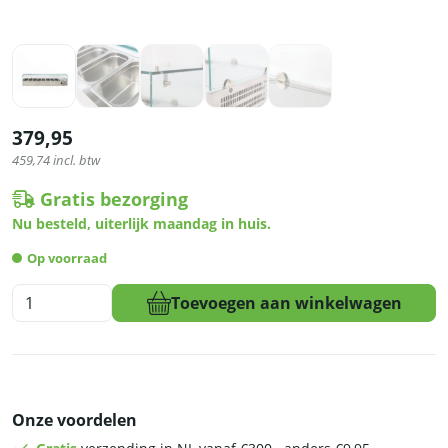
379,95
459,74
incl. btw
Gratis bezorging
Nu besteld, uiterlijk maandag in huis.
Op voorraad
HCB
Toevoegen aan winkelwagen
Opzetkoelvitrine
-
Saladière
met
glas
Onze voordelen
-
8