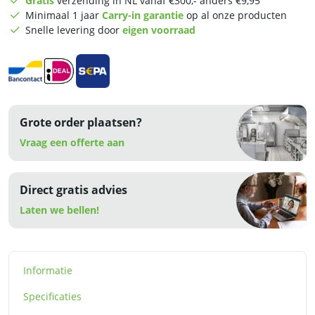
Gratis
verzending in NL vanaf €300,- anders €9,95
x
Minimaal 1 jaar
Carry-in garantie
op al onze producten
1/3
Snelle levering door
eigen voorraad
GN
-
180
cm
-
RVS
Grote order plaatsen?
aantal
Vraag een offerte aan
Direct gratis advies
Laten we bellen!
Informatie
Specificaties