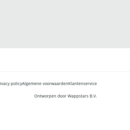
ivacy policy
Algemene voorwaarden
Klantenservice
Ontworpen door
Wappstars B.V.