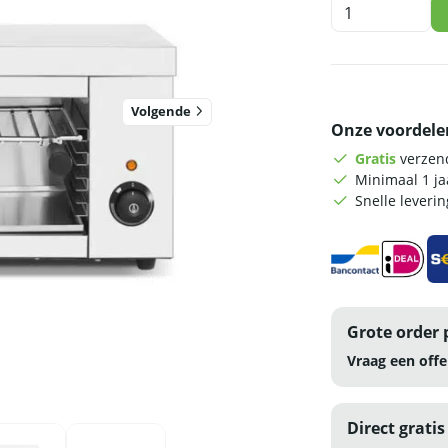
HCB
Salamander
grill
-
61
cm
Volgende
Onze voordele
-
2,5
Gratis
verzend
kW
Minimaal 1 j
-
Snelle leveri
230V
-
RVS
aantal
Grote order 
Vraag een offe
Direct gratis