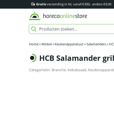
Gratis
verzending in NL vanaf €300,- anders €9,95
Home
»
Winkel
»
Keukenapparatuur
»
Salamanders
»
HCB
HCB Salamander grill
Categorieën:
Branche
,
Kebabzaak
,
Keukenappara