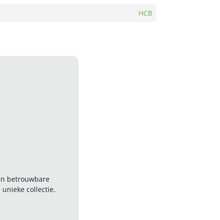
HCB
 en betrouwbare
nieke collectie.