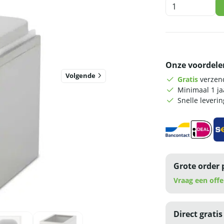
HCB
Sauspomp
-
2
liter
-
Onze voordele
RVS
aantal
Volgende
Gratis
verzend
Minimaal 1 j
Snelle leveri
Grote order 
Vraag een offe
Direct gratis