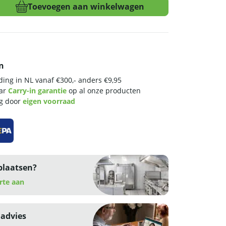
Toevoegen aan winkelwagen
n
ing in NL vanaf €300,- anders €9,95
aar
Carry-in garantie
op al onze producten
ng door
eigen voorraad
plaatsen?
rte aan
 advies