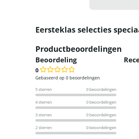
Eersteklas selecties specia
Productbeoordelingen
Beoordeling
Rece
0
Waardering
Gebaseerd op 0 beoordelingen
0
5 sterren
0 beoordelingen
uit
5
4 sterren
0 beoordelingen
3 sterren
0 beoordelingen
2 sterren
0 beoordelingen