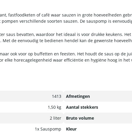
ant, fastfoodketen of café waar sauzen in grote hoeveelheden geb
 het pompen verschillende soorten sauzen. De sauspomp is eenvoud
liter saus bevatten, waardoor het ideaal is voor drukke keukens. H
ren. Met de eenvoudig te bedienen hendel kan de gewenste hoevee
maar ook voor op buffetten en feesten. Het houdt de saus op de jui
or elke horecagelegenheid waar efficiëntie en hygiëne hoog in het 
1413
Afmetingen
1,50 kg
Aantal stekkers
2 liter
Bruto volume
1x Sauspomp
Kleur