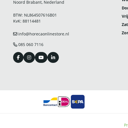
Noord Brabant, Nederland
Do
BTW: NL864507616B01
Vri
KvK: 88114481
Zat
Zo
info@horecaonlinestore.nl
085 060 7116
Pr