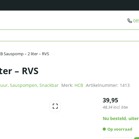
08
B Sauspomp – 2 liter – RVS
ter – RVS
tuur
,
Sauspompen
,
Snackbar
Merk:
HCB
Artikelnummer:
1413
39,95
48,34
incl. btw
Nu besteld, uiter
Op voorraad