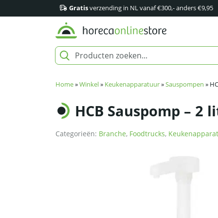
Gratis
verzending in NL vanaf €300,- anders €9,95
Home
»
Winkel
»
Keukenapparatuur
»
Sauspompen
»
HC
HCB Sauspomp – 2 li
Categorieën:
Branche
,
Foodtrucks
,
Keukenappara