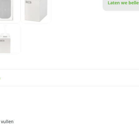
Laten we belle
n
 vullen