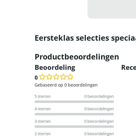
Eersteklas selecties specia
Productbeoordelingen
Beoordeling
Rece
0
Waardering
Gebaseerd op 0 beoordelingen
0
5 sterren
0 beoordelingen
uit
5
4 sterren
0 beoordelingen
3 sterren
0 beoordelingen
2 sterren
0 beoordelingen