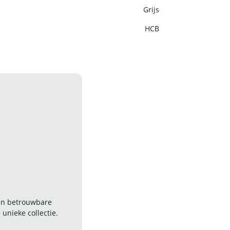
Grijs
HCB
 en betrouwbare
nieke collectie.