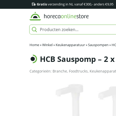
Gratis
verzending in NL vanaf €300,- anders €9,95
Home
»
Winkel
»
Keukenapparatuur
»
Sauspompen
»
HC
HCB Sauspomp – 2 x 2
Categorieën:
Branche
,
Foodtrucks
,
Keukenappara