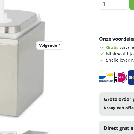
HCB
Sauspomp
-
2
x
2
Onze voordele
liter
-
Volgende
Gratis
verzend
RVS
Minimaal 1 j
aantal
Snelle leveri
Grote order 
Vraag een offe
Direct gratis