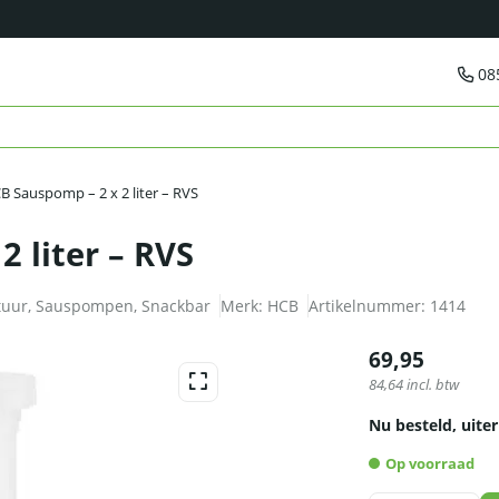
08
B Sauspomp – 2 x 2 liter – RVS
 liter – RVS
tuur
,
Sauspompen
,
Snackbar
Merk:
HCB
Artikelnummer:
1414
69,95
84,64
incl. btw
Nu besteld, uiter
Op voorraad