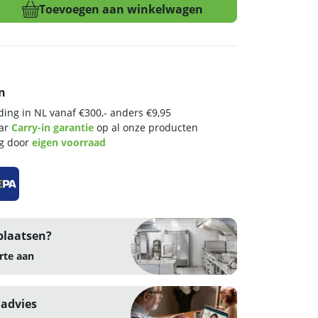
Toevoegen aan winkelwagen
n
ing in NL vanaf €300,- anders €9,95
aar
Carry-in garantie
op al onze producten
ng door
eigen voorraad
plaatsen?
rte aan
 advies