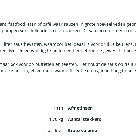
ant, fastfoodketen of café waar sauzen in grote hoeveelheden geb
 het pompen verschillende soorten sauzen. De sauspomp is eenvoud
x 2 liter saus bevatten, waardoor het ideaal is voor drukke keuken
rveren. Met de eenvoudig te bedienen hendel kan de gewenste hoe
maar ook voor op buffetten en feesten. Het houdt de saus op de jui
or elke horecagelegenheid waar efficiëntie en hygiëne hoog in het 
1414
Afmetingen
1,70 kg
Aantal stekkers
2 x 2 liter
Bruto volume