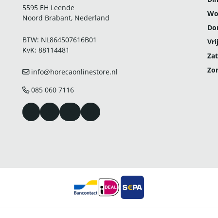
5595 EH Leende
Wo
Noord Brabant, Nederland
Do
BTW: NL864507616B01
Vri
KvK: 88114481
Zat
Zo
info@horecaonlinestore.nl
085 060 7116