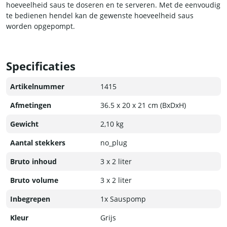
hoeveelheid saus te doseren en te serveren. Met de eenvoudig
te bedienen hendel kan de gewenste hoeveelheid saus
worden opgepompt.
De sauspomp is niet alleen handig in de keuken, maar ook
voor op buffetten en feesten. Het houdt de saus op de juiste
Specificaties
temperatuur en voorkomt dat er verspilling plaatsvindt. Dit
product is een onmisbaar item voor elke horecagelegenheid
Artikelnummer
1415
waar efficiëntie en hygiëne hoog in het vaandel staan.
Afmetingen
36.5 x 20 x 21 cm (BxDxH)
Gewicht
2,10 kg
Aantal stekkers
no_plug
Bruto inhoud
3 x 2 liter
Bruto volume
3 x 2 liter
Inbegrepen
1x Sauspomp
Kleur
Grijs