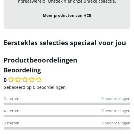
horecawereld. Ontdek hier onze unieke collectie.
Meer producten van HCB
Eersteklas selecties speciaal voor jou
Productbeoordelingen
Beoordeling
0
Waardering
Gebaseerd op 0 beoordelingen
0
5 sterren
0 beoordelingen
uit
5
4 sterren
0 beoordelingen
3 sterren
0 beoordelingen