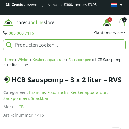
Gratis
verzending in NL vanaf €300,- anders €9,95
Minimaal 1
producten
0
Klantenservice
085 060 7116
Home
»
Winkel
»
Keukenapparatuur
»
Sauspompen
»
HCB Sauspomp –
3 x 2 liter – RVS
HCB Sauspomp – 3 x 2 liter – RVS
Categorieën:
Branche
,
Foodtrucks
,
Keukenapparatuur
,
Sauspompen
,
Snackbar
Merk:
HCB
Artikelnummer:
1415