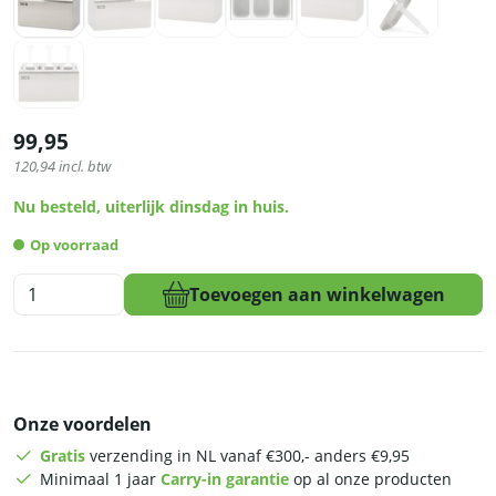
99,95
120,94
incl. btw
Nu besteld, uiterlijk dinsdag in huis.
Op voorraad
HCB
Toevoegen aan winkelwagen
Sauspomp
-
3
x
2
Onze voordelen
liter
-
Gratis
verzending in NL vanaf €300,- anders €9,95
RVS
Minimaal 1 jaar
Carry-in garantie
op al onze producten
aantal