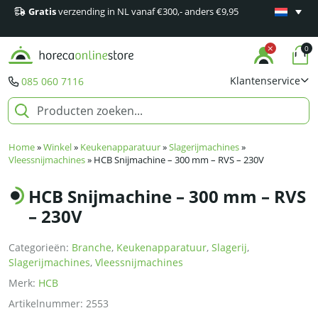
Gratis
verzending in NL vanaf €300,- anders €9,95
Minimaal 1
producten
0
Klantenservice
085 060 7116
Home
»
Winkel
»
Keukenapparatuur
»
Slagerijmachines
»
Vleessnijmachines
»
HCB Snijmachine – 300 mm – RVS – 230V
HCB Snijmachine – 300 mm – RVS
– 230V
Categorieën:
Branche
,
Keukenapparatuur
,
Slagerij
,
Slagerijmachines
,
Vleessnijmachines
Merk:
HCB
Artikelnummer:
2553