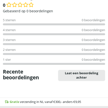
0
Waardering
Gebaseerd op 0 beoordelingen
0
5 sterren
0 beoordelingen
uit
5
4 sterren
0 beoordelingen
3 sterren
0 beoordelingen
2 sterren
0 beoordelingen
1 ster
0 beoordelingen
Recente
Laat een beoordeling
beoordelingen
achter
Gratis
verzending in NL vanaf €300,- anders €9,95