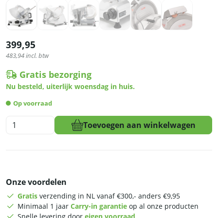
399,95
483,94
incl. btw
Gratis bezorging
Nu besteld, uiterlijk woensdag in huis.
Op voorraad
HCB
Toevoegen aan winkelwagen
Snijmachine
-
300
mm
-
Onze voordelen
RVS
-
Gratis
verzending in NL vanaf €300,- anders €9,95
230V
Minimaal 1 jaar
Carry-in garantie
op al onze producten
aantal
Snelle levering door
eigen voorraad