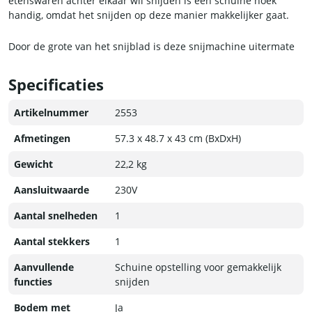
etenswaren achter elkaar wil snijden is een schuine hoek
handig, omdat het snijden op deze manier makkelijker gaat.
Door de grote van het snijblad is deze snijmachine uitermate
geschikt voor grotere producten.
Specificaties
Artikelnummer
2553
Afmetingen
57.3 x 48.7 x 43 cm (BxDxH)
Gewicht
22,2 kg
Aansluitwaarde
230V
Aantal snelheden
1
Aantal stekkers
1
Aanvullende
Schuine opstelling voor gemakkelijk
functies
snijden
Bodem met
Ja