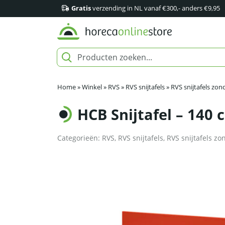
Gratis
verzending in NL vanaf €300,- anders €9,95
Home
»
Winkel
»
RVS
»
RVS snijtafels
»
RVS snijtafels zon
HCB Snijtafel – 140 
Categorieën:
RVS
,
RVS snijtafels
,
RVS snijtafels zo