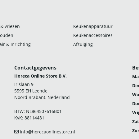
 & vriezen
Keukenapparatuur
ouden
Keukenaccessoires
ir & Inrichting
Afzuiging
Contactgegevens
Be
Horeca Online Store B.V.
Ma
Irislaan 9
Di
5595 EH Leende
Wo
Noord Brabant, Nederland
Do
BTW: NL864507616B01
Vri
KvK: 88114481
Zat
Zo
info@horecaonlinestore.nl