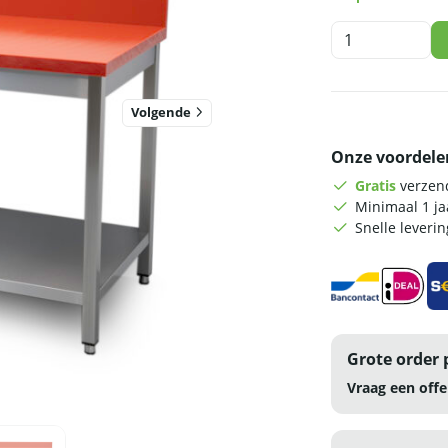
HCB
Snijtafel
-
140
Volgende
cm
-
Onze voordele
RVS
-
Gratis
verzend
Polyethylene
Minimaal 1 j
aantal
Snelle leveri
Grote order 
Vraag een offe