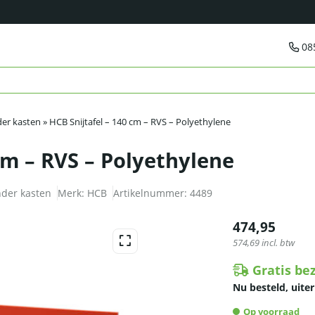
08
der kasten
»
HCB Snijtafel – 140 cm – RVS – Polyethylene
cm – RVS – Polyethylene
nder kasten
Merk:
HCB
Artikelnummer:
4489
474,95
574,69
incl. btw
Gratis be
Nu besteld, uiter
Op voorraad