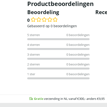
Productbeoordelingen
Beoordeling
Rece
0
Waardering
Gebaseerd op 0 beoordelingen
0
5 sterren
0 beoordelingen
uit
5
4 sterren
0 beoordelingen
3 sterren
0 beoordelingen
2 sterren
0 beoordelingen
1 ster
0 beoordelingen
Gratis
verzending in NL vanaf €300,- anders €9,95