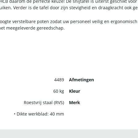
HCB daarom de perfecte keuze! De snijtafel is uiterst geschikt voo
ruiken. Verder is de tafel door zijn stevigheid en draagkracht ook 
hoogte verstelbare poten zodat uw personeel veilig en ergonomisch
t het meegeleverde gereedschap.
4489
Afmetingen
60 kg
Kleur
Roestvrij staal (RVS)
Merk
• Dikte werkblad: 40 mm