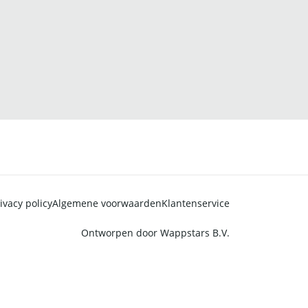
ivacy policy
Algemene voorwaarden
Klantenservice
Ontworpen door
Wappstars B.V.