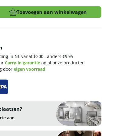
Toevoegen aan winkelwagen
n
ing in NL vanaf €300,- anders €9,95
aar
Carry-in garantie
op al onze producten
ng door
eigen voorraad
plaatsen?
rte aan