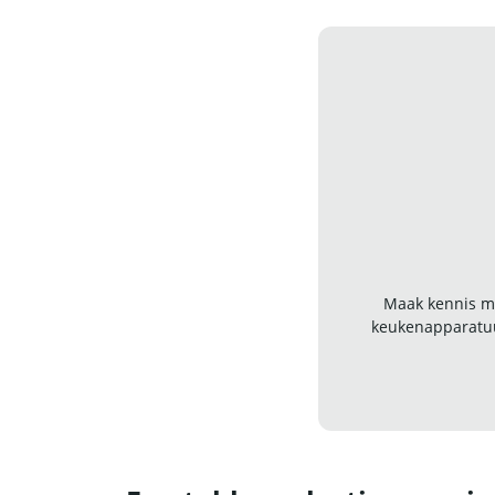
Maak kennis me
keukenapparatuu