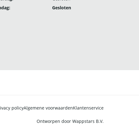
ndag:
Gesloten
ivacy policy
Algemene voorwaarden
Klantenservice
Ontworpen door
Wappstars B.V.