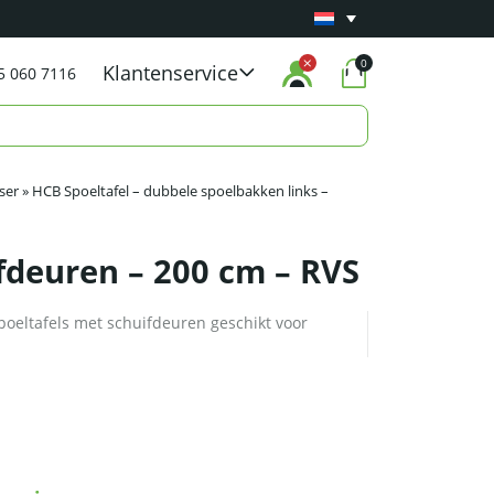
Minimaal 1 jaar
Carry-in garantie
op al onze p
0
Klantenservice
5 060 7116
ser
»
HCB Spoeltafel – dubbele spoelbakken links –
ifdeuren – 200 cm – RVS
poeltafels met schuifdeuren geschikt voor