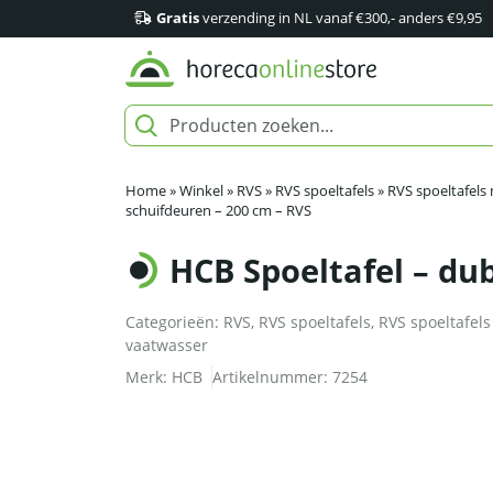
Gratis
verzending in NL vanaf €300,- anders €9,95
Home
»
Winkel
»
RVS
»
RVS spoeltafels
»
RVS spoeltafels
schuifdeuren – 200 cm – RVS
HCB Spoeltafel – du
Categorieën:
RVS
,
RVS spoeltafels
,
RVS spoeltafels
vaatwasser
Merk:
HCB
Artikelnummer:
7254