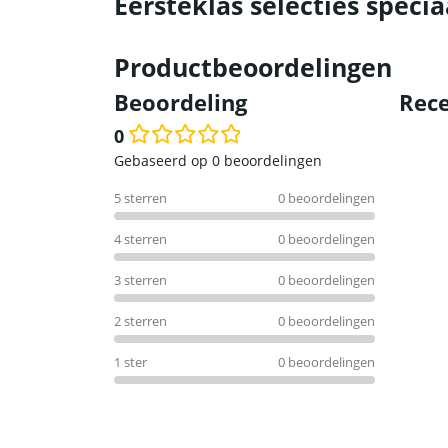
Eersteklas selecties specia
Productbeoordelingen
Beoordeling
Rece
0
Waardering
Gebaseerd op 0 beoordelingen
0
5 sterren
0 beoordelingen
uit
5
4 sterren
0 beoordelingen
3 sterren
0 beoordelingen
2 sterren
0 beoordelingen
1 ster
0 beoordelingen