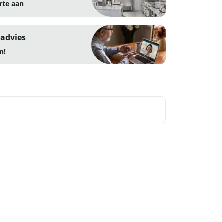
rte aan
 advies
n!