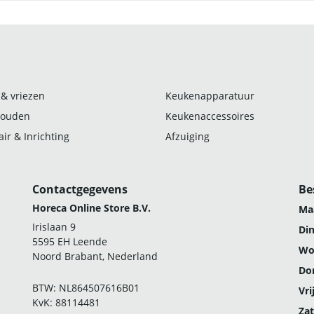
 & vriezen
Keukenapparatuur
ouden
Keukenaccessoires
ir & Inrichting
Afzuiging
Contactgegevens
Be
Horeca Online Store B.V.
Ma
Irislaan 9
Di
5595 EH Leende
Wo
Noord Brabant, Nederland
Do
BTW: NL864507616B01
Vri
KvK: 88114481
Zat