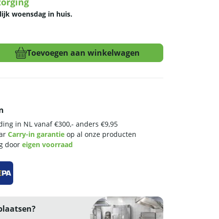
zorging
lijk woensdag in huis.
Toevoegen aan winkelwagen
n
ing in NL vanaf €300,- anders €9,95
aar
Carry-in garantie
op al onze producten
ng door
eigen voorraad
plaatsen?