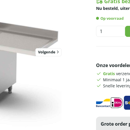
Gratis be
Nu besteld, uiter
Op voorraad
HCB
Spoeltafel
-
dubbele
Volgende
spoelbakken
links
Onze voordele
-
schuifdeuren
Gratis
verzend
-
Minimaal 1 j
200
Snelle leveri
cm
-
RVS
aantal
Grote order 