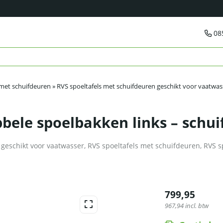
08
 met schuifdeuren
»
RVS spoeltafels met schuifdeuren geschikt voor vaatwas
bbele spoelbakken links – schu
 geschikt voor vaatwasser
,
RVS spoeltafels met schuifdeuren
,
RVS s
799,95
967,94
incl. btw