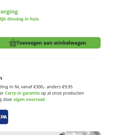
zorging
lijk dinsdag in huis.
Toevoegen aan winkelwagen
n
ing in NL vanaf €300,- anders €9,95
aar
Carry-in garantie
op al onze producten
ng door
eigen voorraad