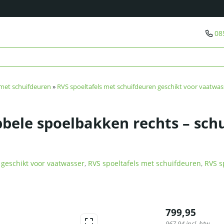
08
 met schuifdeuren
»
RVS spoeltafels met schuifdeuren geschikt voor vaatwas
bbele spoelbakken rechts – sch
 geschikt voor vaatwasser
,
RVS spoeltafels met schuifdeuren
,
RVS s
799,95
967,94
incl. btw