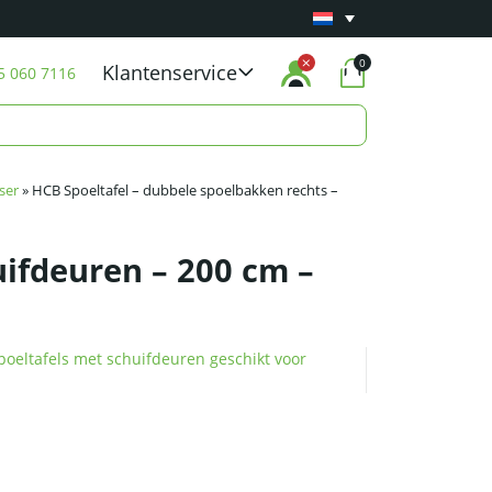
Minimaal 1 jaar
Carry-in garantie
op al onze p
0
Klantenservice
5 060 7116
ser
»
HCB Spoeltafel – dubbele spoelbakken rechts –
uifdeuren – 200 cm –
poeltafels met schuifdeuren geschikt voor