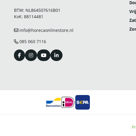
Do
BTW: NL864507616B01
Vri
KvK: 88114481
Zat
Zo
info@horecaonlinestore.nl
085 060 7116
Pr