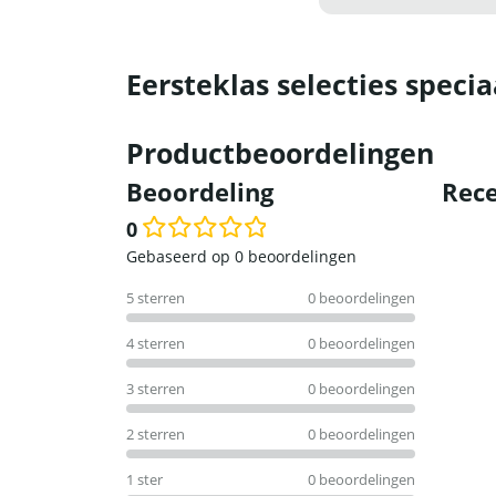
Eersteklas selecties specia
Productbeoordelingen
Beoordeling
Rece
0
Waardering
Gebaseerd op 0 beoordelingen
0
5 sterren
0 beoordelingen
uit
5
4 sterren
0 beoordelingen
3 sterren
0 beoordelingen
2 sterren
0 beoordelingen
1 ster
0 beoordelingen