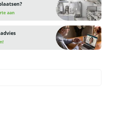
plaatsen?
rte aan
 advies
n!