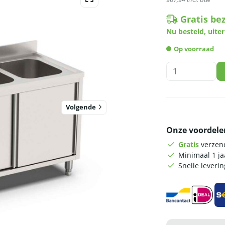
Gratis be
Nu besteld, uiter
Op voorraad
HCB
Spoeltafel
-
dubbele
Volgende
spoelbakken
rechts
Onze voordele
-
schuifdeuren
Gratis
verzend
-
Minimaal 1 j
200
Snelle leveri
cm
-
RVS
aantal