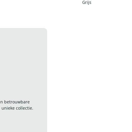
Grijs
 en betrouwbare
nieke collectie.