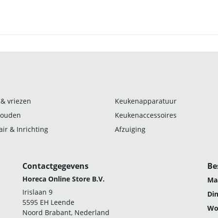
 & vriezen
Keukenapparatuur
ouden
Keukenaccessoires
ir & Inrichting
Afzuiging
Contactgegevens
Be
Horeca Online Store B.V.
Ma
Irislaan 9
Di
5595 EH Leende
Wo
Noord Brabant, Nederland