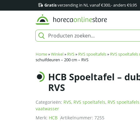
Gratis
verzending in NL vanaf €300,- anders €9,95
Home
»
Winkel
»
RVS
»
RVS spoeltafels
»
RVS spoeltafels
schuifdeuren – 200 cm – RVS
HCB Spoeltafel – du
RVS
Categorieën:
RVS
,
RVS spoeltafels
,
RVS spoeltafels
vaatwasser
Merk:
HCB
Artikelnummer:
7255