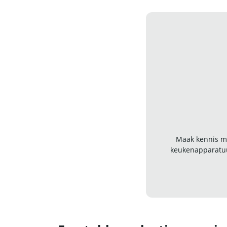
Maak kennis me
keukenapparatuu