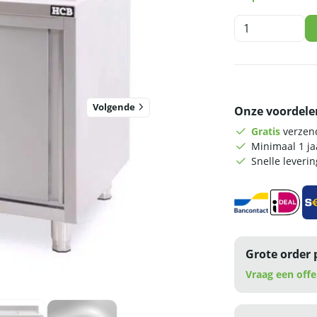
HCB
Spoeltafel
-
enkele
spoelbak
links
Volgende
Onze voordele
-
schuifdeuren
Gratis
verzend
-
Minimaal 1 j
100
Snelle leveri
cm
-
RVS
aantal
Grote order 
Vraag een offe