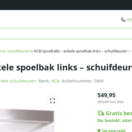
08
 met schuifdeuren
»
HCB Spoeltafel – enkele spoelbak links – schuifdeuren –
ele spoelbak links – schuifdeu
s met schuifdeuren
Merk:
HCB
Artikelnummer:
5809
549,95
665,44
incl. btw
Gratis be
Nu besteld, uiter
Op voorraad