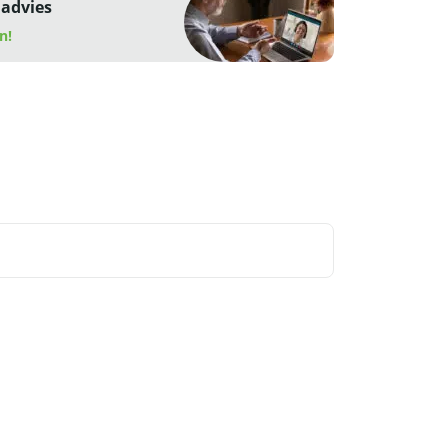
 advies
n!