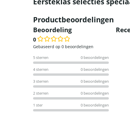
Eersteklas selecties specia
Productbeoordelingen
Beoordeling
Rece
0
Waardering
Gebaseerd op 0 beoordelingen
0
5 sterren
0 beoordelingen
uit
5
4 sterren
0 beoordelingen
3 sterren
0 beoordelingen
2 sterren
0 beoordelingen
1 ster
0 beoordelingen