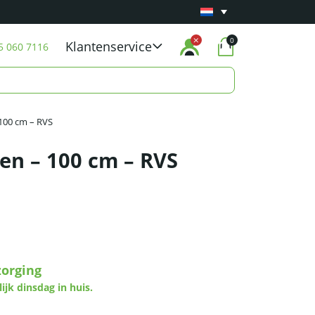
Minimaal 1 jaar
Carry-in garantie
op al onze p
0
Klantenservice
5 060 7116
 100 cm – RVS
ren – 100 cm – RVS
zorging
lijk dinsdag in huis.