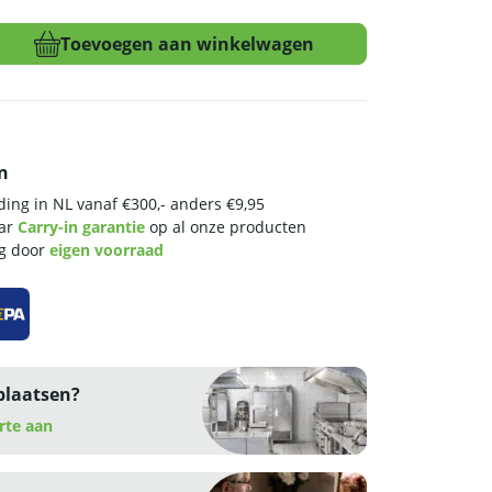
Toevoegen aan winkelwagen
n
ing in NL vanaf €300,- anders €9,95
aar
Carry-in garantie
op al onze producten
ng door
eigen voorraad
plaatsen?
rte aan