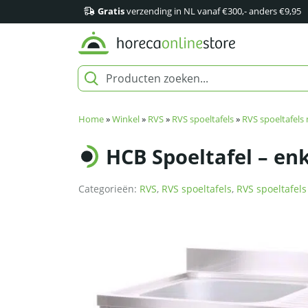
Gratis
verzending in NL vanaf €300,- anders €9,95
Home
»
Winkel
»
RVS
»
RVS spoeltafels
»
RVS spoeltafels
HCB Spoeltafel – enk
Categorieën:
RVS
,
RVS spoeltafels
,
RVS spoeltafel