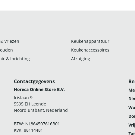
 & vriezen
Keukenapparatuur
ouden
Keukenaccessoires
ir & Inrichting
Afzuiging
Contactgegevens
Be
Horeca Online Store B.V.
Ma
Irislaan 9
Di
5595 EH Leende
Wo
Noord Brabant, Nederland
Do
BTW: NL864507616B01
Vri
KvK: 88114481
Zat