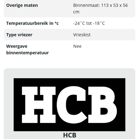
Overige maten
Binnenmaat: 113 x 53 x 56
cm
Temperatuurbereik in °c
-24˚C tot -18˚C
Type vriezer
Vrieskist
Weergave
Nee
binnentemperatuur
HCB