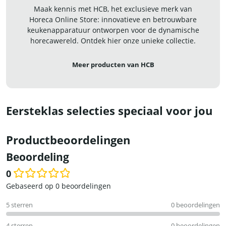
Maak kennis met HCB, het exclusieve merk van
Horeca Online Store: innovatieve en betrouwbare
keukenapparatuur ontworpen voor de dynamische
horecawereld. Ontdek hier onze unieke collectie.
Meer producten van HCB
Eersteklas selecties speciaal voor jou
Productbeoordelingen
Beoordeling
0
Waardering
Gebaseerd op 0 beoordelingen
0
5 sterren
0 beoordelingen
uit
5
4 sterren
0 beoordelingen