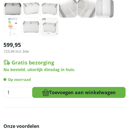
599,95
725,94
incl. btw
Gratis bezorging
Nu besteld, uiterlijk dinsdag in huis.
Op voorraad
HCB
Toevoegen aan winkelwagen
Vrieskist
-
glazen
schuifdeksels
-
Onze voordelen
355