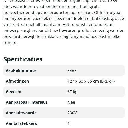
De vrieskist is ontworpen met een royale capaciteit van 355
liter, waardoor u voldoende ruimte heeft om grote
hoeveelheden diepvriesproducten op te slaan. Of het nu gaat
om ingevroren voedsel, ijs, levensmiddelen of bulkopslag, deze
vrieskist kan het allemaal aan. Het robuuste en duurzame
ontwerp zorgt ervoor dat uw bevroren producten veilig worden
bewaard, terwijl de strakke vormgeving naadloos past in elke
ruimte.
Specificaties
Artikelnummer
8468
Afmetingen
127 x 68 x 85 cm (BxDxH)
Gewicht
67 kg
Aanpasbaar interieur
Nee
Aansluitwaarde
230V
Aantal stekkers
1