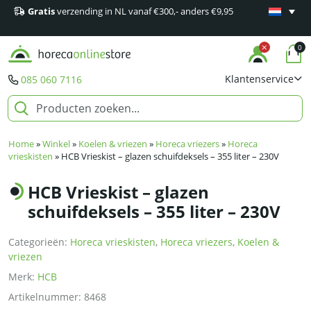
Gratis
verzending in NL vanaf €300,- anders €9,95
Minimaal 1
producten
0
Klantenservice
085 060 7116
Home
»
Winkel
»
Koelen & vriezen
»
Horeca vriezers
»
Horeca
vrieskisten
»
HCB Vrieskist – glazen schuifdeksels – 355 liter – 230V
HCB Vrieskist – glazen
schuifdeksels – 355 liter – 230V
Categorieën:
Horeca vrieskisten
,
Horeca vriezers
,
Koelen &
vriezen
Merk:
HCB
Artikelnummer:
8468